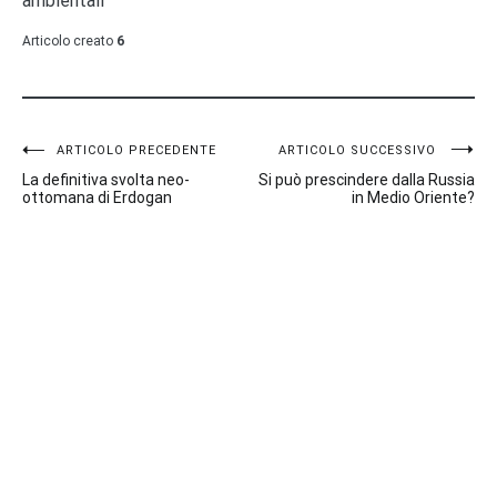
ambientali
Articolo creato
6
Navigazione
ARTICOLO PRECEDENTE
ARTICOLO SUCCESSIVO
La definitiva svolta neo-
Si può prescindere dalla Russia
articoli
ottomana di Erdogan
in Medio Oriente?