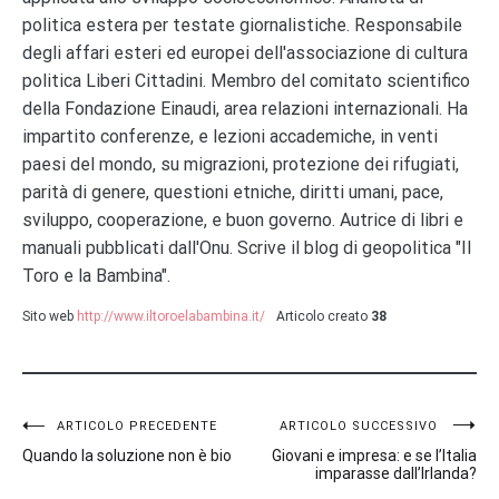
politica estera per testate giornalistiche. Responsabile
degli affari esteri ed europei dell'associazione di cultura
politica Liberi Cittadini. Membro del comitato scientifico
della Fondazione Einaudi, area relazioni internazionali. Ha
impartito conferenze, e lezioni accademiche, in venti
paesi del mondo, su migrazioni, protezione dei rifugiati,
parità di genere, questioni etniche, diritti umani, pace,
sviluppo, cooperazione, e buon governo. Autrice di libri e
manuali pubblicati dall'Onu. Scrive il blog di geopolitica "Il
Toro e la Bambina".
Sito web
http://www.iltoroelabambina.it/
Articolo creato
38
Navigazione
ARTICOLO PRECEDENTE
ARTICOLO SUCCESSIVO
Quando la soluzione non è bio
Giovani e impresa: e se l’Italia
articoli
imparasse dall’Irlanda?