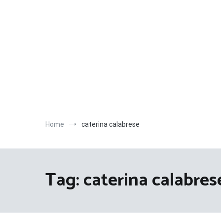
Salta
al
contenuto
Home
caterina calabrese
Tag:
caterina calabres