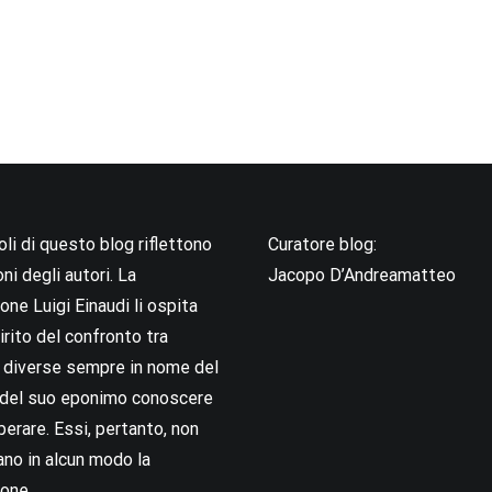
coli di questo blog riflettono
Curatore blog:
oni degli autori. La
Jacopo D’Andreamatteo
ne Luigi Einaudi li ospita
irito del confronto tra
i diverse sempre in nome del
i del suo eponimo conoscere
berare. Essi, pertanto, non
no in alcun modo la
one.