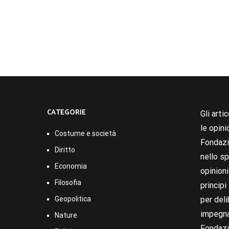
CATEGORIE
Gli arti
le opini
Costume e società
Fondazio
Diritto
nello sp
Economia
opinion
Filosofia
princip
Geopolitica
per deli
impegna
Nature
Fondazi