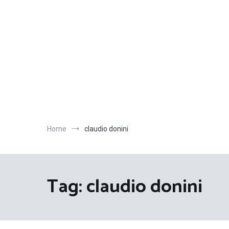
Salta
al
contenuto
Home
claudio donini
Tag:
claudio donini