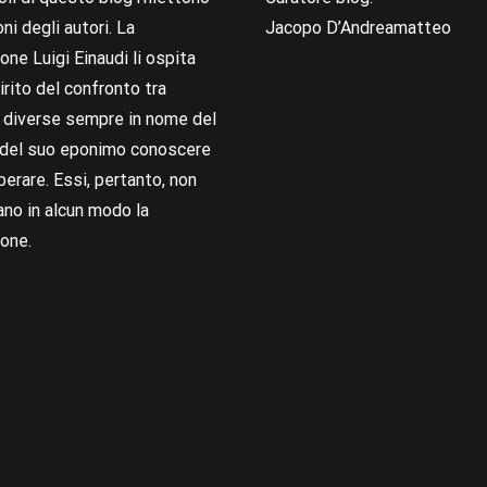
oni degli autori. La
Jacopo D’Andreamatteo
ne Luigi Einaudi li ospita
irito del confronto tra
i diverse sempre in nome del
i del suo eponimo conoscere
berare. Essi, pertanto, non
no in alcun modo la
one.