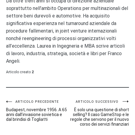
Da oltre trent’anni si occupa di direzione aziendale
soprattutto nell’ambito Operations per multinazionali del
settore beni durevoli e automotive. Ha acquisito
significativa esperienza nel turnaround aziendale da
procedure fallimentari, in joint venture internazionali
nonché reengineering di processi organizzativi volti
all’eccellenza. Laurea in Ingegneria e MBA scrive articoli
di lavoro, industria, strategia, società e libri per Franco
Angeli.
Articolo creato
2
Navigazione
ARTICOLO PRECEDENTE
ARTICOLO SUCCESSIVO
Budapest, novembre 1956. A 65
È solo una questione di short
articoli
anni dall’invasione sovietica e
selling? Il caso GameStop e le
dal brindisi di Togliatti
regole che servono per il nuovo
corso dei servizi finanziari