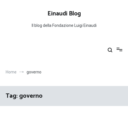
Salta
al
Einaudi Blog
contenuto
Il blog della Fondazione Luigi Einaudi
Home
governo
Tag:
governo