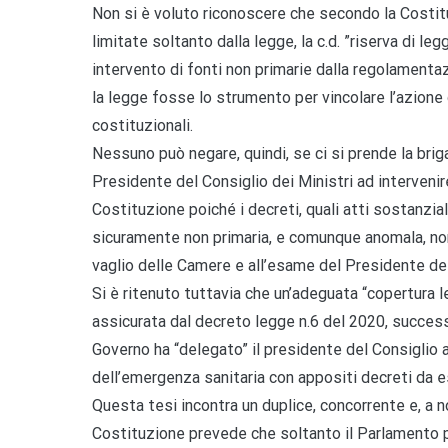
Non si è voluto riconoscere che secondo la Costit
limitate soltanto dalla legge, la c.d. ”riserva di l
intervento di fonti non primarie dalla regolamenta
la legge fosse lo strumento per vincolare l’azione 
costituzionali.
Nessuno può negare, quindi, se ci si prende la briga
Presidente del Consiglio dei Ministri ad intervenir
Costituzione poiché i decreti, quali atti sostanzi
sicuramente non primaria, e comunque anomala, non
vaglio delle Camere e all’esame del Presidente de
Si è ritenuto tuttavia che un’adeguata “copertura 
assicurata dal decreto legge n.6 del 2020, success
Governo ha “delegato” il presidente del Consiglio 
dell’emergenza sanitaria con appositi decreti da 
Questa tesi incontra un duplice, concorrente e, a 
Costituzione prevede che soltanto il Parlamento p