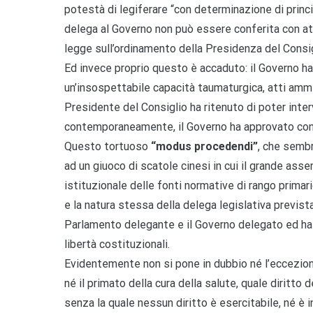
potestà di legiferare “con determinazione di princip
delega al Governo non può essere conferita con a
legge sull’ordinamento della Presidenza del Consig
Ed invece proprio questo è accaduto: il Governo ha
un’insospettabile capacità taumaturgica, atti amminis
Presidente del Consiglio ha ritenuto di poter interve
contemporaneamente, il Governo ha approvato con 
Questo tortuoso
“modus procedendi”
, che semb
ad un giuoco di scatole cinesi in cui il grande asse
istituzionale delle fonti normative di rango prima
e la natura stessa della delega legislativa previst
Parlamento delegante e il Governo delegato ed ha v
libertà costituzionali.
Evidentemente non si pone in dubbio né l’eccezion
né il primato della cura della salute, quale diritto 
senza la quale nessun diritto è esercitabile, né è