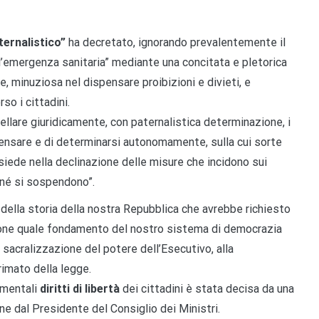
ernalistico”
ha decretato, ignorando prevalentemente il
l’emergenza sanitaria” mediante una concitata e pletorica
e, minuziosa nel dispensare proibizioni e divieti, e
so i cittadini.
lare giuridicamente, con paternalistica determinazione, i
 pensare e di determinarsi autonomamente, sulla cui sorte
risiede nella declinazione delle misure che incidono sui
o né si sospendono”.
, della storia della nostra Repubblica che avrebbe richiesto
ione quale fondamento del nostro sistema di democrazia
sacralizzazione del potere dell’Esecutivo, alla
rimato della legge.
amentali
diritti di libertà
dei cittadini è stata decisa da una
ine dal Presidente del Consiglio dei Ministri.