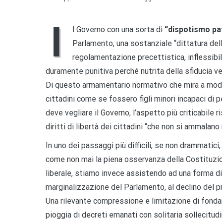
I
l Governo con una sorta di
“dispotismo pat
Parlamento, una sostanziale “dittatura del
regolamentazione precettistica, inflessibil
duramente punitiva perché nutrita della sfiducia ver
Di questo armamentario normativo che mira a model
cittadini come se fossero figli minori incapaci di
deve vegliare il Governo, l’aspetto più criticabile 
diritti di libertà dei cittadini “che non si ammalan
In uno dei passaggi più difficili, se non drammatici
come non mai la piena osservanza della Costituz
liberale, stiamo invece assistendo ad una forma di 
marginalizzazione del Parlamento, al declino del p
Una rilevante compressione e limitazione di fond
pioggia di decreti emanati con solitaria sollecitud