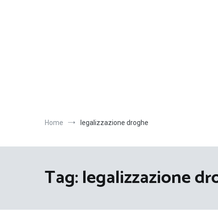
Salta
al
contenuto
Home
legalizzazione droghe
Tag:
legalizzazione d