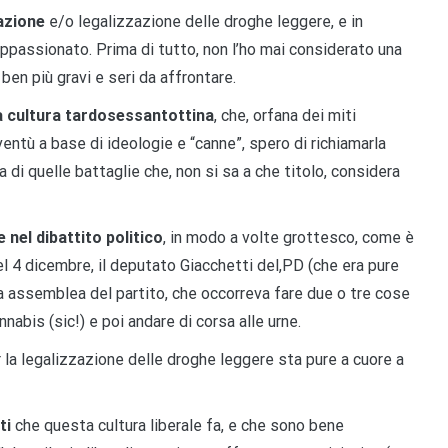
zazione
e/o legalizzazione delle droghe leggere, e in
appassionato. Prima di tutto, non l’ho mai considerato una
 ben più gravi e seri da affrontare.
a cultura tardosessantottina
, che, orfana dei miti
oventù a base di ideologie e “canne”, spero di richiamarla
a di quelle battaglie che, non si sa a che titolo, considera
 nel dibattito politico
, in modo a volte grottesco, come è
l 4 dicembre, il deputato Giacchetti del,PD (che era pure
a assemblea del partito, che occorreva fare due o tre cose
nnabis (sic!) e poi andare di corsa alle urne.
er la legalizzazione delle droghe leggere sta pure a cuore a
ti
che questa cultura liberale fa, e che sono bene