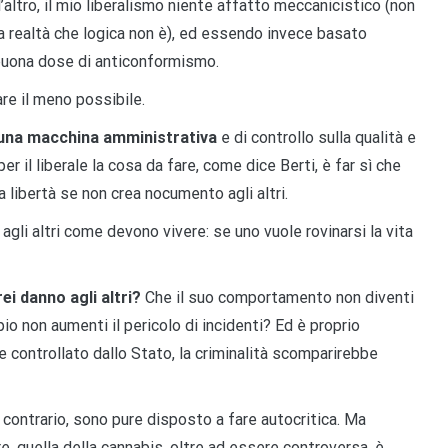
l’altro, il mio liberalismo niente affatto meccanicistico (non
una realtà che logica non è), ed essendo invece basato
 buona dose di anticonformismo.
re il meno possibile.
 una macchina amministrativa
e di controllo sulla qualità e
er il liberale la cosa da fare, come dice Berti, è far sì che
a libertà se non crea nocumento agli altri.
 agli altri come devono vivere: se uno vuole rovinarsi la vita
ei danno agli altri?
Che il suo comportamento non diventi
io non aumenti il pericolo di incidenti? Ed è proprio
e controllato dallo Stato, la criminalità scomparirebbe
 contrario, sono pure disposto a fare autocritica. Ma
re, quella della cannabis, oltre ad essere controversa, è