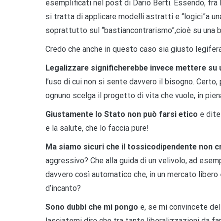
esemplificati nel post di Dario Berti. Essendo, fra 
si tratta di applicare modelli astratti e “logici”a 
soprattutto sul “bastiancontrarismo”,cioè su una
Credo che anche in questo caso sia giusto legifera
Legalizzare significherebbe invece mettere su
l’uso di cui non si sente davvero il bisogno. Certo, p
ognuno scelga il progetto di vita che vuole, in pien
Giustamente lo Stato non può farsi etico
e dite
e la salute, che lo faccia pure!
Ma siamo sicuri che il tossicodipendente non cr
aggressivo? Che alla guida di un velivolo, ad esemp
davvero così automatico che, in un mercato libero 
d’incanto?
Sono dubbi che mi pongo
e, se mi convincete del
lasciatemi dire che tra tante liberalizzazioni da fa