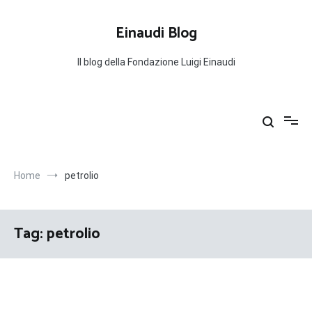
Salta
al
Einaudi Blog
contenuto
Il blog della Fondazione Luigi Einaudi
Home
petrolio
Tag:
petrolio