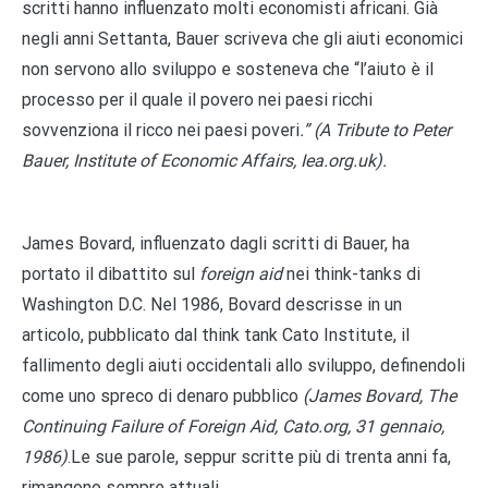
scritti hanno influenzato molti economisti africani. Già
negli anni Settanta, Bauer scriveva che gli aiuti economici
non servono allo sviluppo e sosteneva che “l’aiuto è il
processo per il quale il povero nei paesi ricchi
sovvenziona il ricco nei paesi poveri
.”
(A Tribute to Peter
Bauer, Institute of Economic Affairs, Iea.org.uk).
James Bovard, influenzato dagli scritti di Bauer, ha
portato il dibattito sul
foreign aid
nei think-tanks di
Washington D.C. Nel 1986, Bovard descrisse in un
articolo, pubblicato dal think tank Cato Institute, il
fallimento degli aiuti occidentali allo sviluppo, definendoli
come uno spreco di denaro pubblico
(James Bovard, The
Continuing Failure of Foreign Aid, Cato.org, 31 gennaio,
1986)
.Le sue parole, seppur scritte più di trenta anni fa,
rimangono sempre attuali.