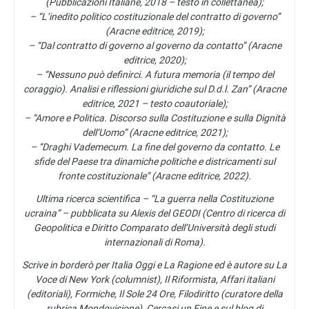
(Pubblicazioni Italiane, 2018 – testo in collettanea);
– “L’inedito politico costituzionale del contratto di governo”
(Aracne editrice, 2019);
– “Dal contratto di governo al governo da contatto” (Aracne
editrice, 2020);
– “Nessuno può definirci. A futura memoria (il tempo del
coraggio). Analisi e riflessioni giuridiche sul D.d.l. Zan” (Aracne
editrice, 2021 – testo coautoriale);
– “Amore e Politica. Discorso sulla Costituzione e sulla Dignità
dell’Uomo” (Aracne editrice, 2021);
– “Draghi Vademecum. La fine del governo da contatto. Le
sfide del Paese tra dinamiche politiche e districamenti sul
fronte costituzionale” (Aracne editrice, 2022).
Ultima ricerca scientifica – “La guerra nella Costituzione
ucraina” – pubblicata su Alexis del GEODI (Centro di ricerca di
Geopolitica e Diritto Comparato dell’Università degli studi
internazionali di Roma).
Scrive in borderò per Italia Oggi e La Ragione ed è autore su La
Voce di New York (columnist), Il Riformista, Affari italiani
(editoriali), Formiche, Il Sole 24 Ore, Filodiritto (curatore della
rubrica Mondovisione), Cercasi un Fine e sul blog di