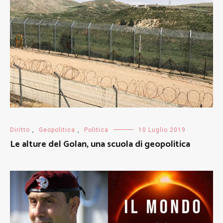
Diritto
,
Geopolitica
,
Politica
10 Luglio 2019
Le alture del Golan, una scuola di geopolitica