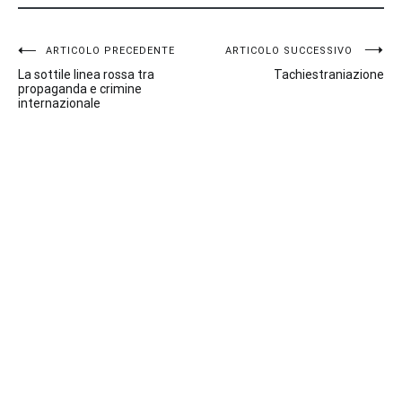
Navigazione
ARTICOLO PRECEDENTE
ARTICOLO SUCCESSIVO
La sottile linea rossa tra
Tachiestraniazione
articoli
propaganda e crimine
internazionale