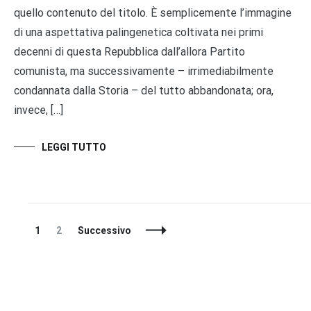
quello contenuto del titolo. È semplicemente l’immagine
di una aspettativa palingenetica coltivata nei primi
decenni di questa Repubblica dall’allora Partito
comunista, ma successivamente – irrimediabilmente
condannata dalla Storia – del tutto abbandonata; ora,
invece, […]
LEGGI TUTTO
Navigazione
Pagina
Pagina
1
2
Successivo
articoli