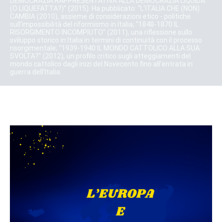
DEMOCRAZIA RAPPRESENTATIVA ALLA DEMOCRAZIA LIQUIDA
(O LIQUEFATTA?)” (2015). Ha pubblicato: “L’ITALIA CHE (NON)
CAMBIA (2010), assieme di considerazioni etico - politiche
sull’impossibilità del riformismo in Italia; “1848-1870 IL
RISORGIMENTO INCOMPIUTO” (2011), una riflessione sullo
sviluppo storico in Italia in termini di continuità con il processo
risorgimentale; “1939-1940 IL MONDO CATTOLICO ALLA SUA
SVOLTA?” (2012), un profilo critico sugli atteggiamenti del
mondo cattolico dagli inizi del Novecento fino all’entrata in
guerra dell’Italia.