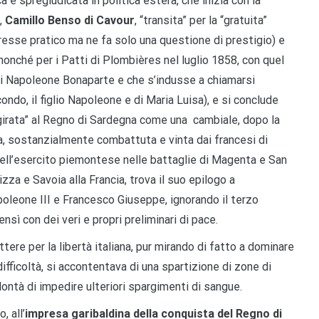
 e spregiudicata in politica estera, che inizia con la
,
Camillo
Benso di Cavour
, “transita” per la “gratuita”
eresse pratico ma ne fa solo una questione di prestigio) e
onché per i Patti di Plombières nel luglio 1858, con quel
di Napoleone Bonaparte e che s’indusse a chiamarsi
ondo, il figlio Napoleone e di Maria Luisa), e si conclude
“girata” al Regno di Sardegna come una cambiale, dopo la
, sostanzialmente combattuta e vinta dai francesi di
dell’esercito piemontese nelle battaglie di Magenta e San
Nizza e Savoia alla Francia, trova il suo epilogo a
poleone III e Francesco Giuseppe, ignorando il terzo
ì con dei veri e propri preliminari di pace.
ttere per la libertà italiana, pur mirando di fatto a dominare
 difficoltà, si accontentava di una spartizione di zone di
lontà di impedire ulteriori spargimenti di sangue.
, all’
impresa garibaldina della conquista del Regno di