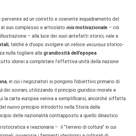
rre pervenire ad un corretto e coerente inquadramento del
o al suo complesso e articolato
mix
motivazionale
– ciò
lustrazione – alla luce dei suoi antefatti storici, vale a
tali
, talché è d’uopo svolgere un veloce
excursus
storico-
za nulla togliere alla
grandiosità dell’epopea
tutto idonei a completare l’effettiva unità della nazione
nna
, in cui i negoziatori si pongono l’obiettivo primario di
tà
dei sovrani, utilizzando il principio giuridico-morale e
ui la carta europea veniva a semplificarsi, ancorché siffatta
l nuovo principio introdotto nella Storia dalla
incipio delle nazionalità contrapposto a quello dinastico.
istocratica e reazionaria – il “terreno di coltura” in cui
ionali, ovverosia i fermenti ideologici e culturali di