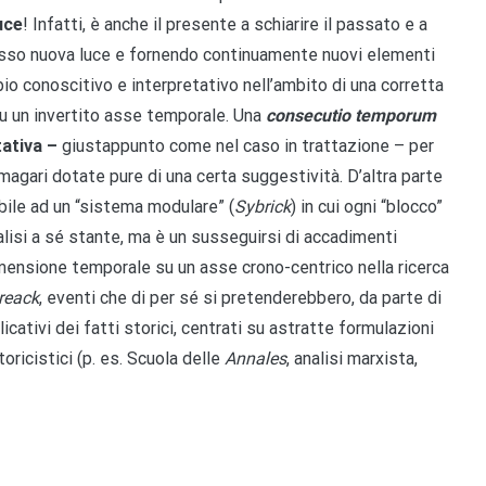
luce
! Infatti, è anche il presente a schiarire il passato e a
 esso nuova luce e fornendo continuamente nuovi elementi
io conoscitivo e interpretativo nell’ambito di una corretta
u un invertito asse temporale. Una
consecutio temporum
tativa –
giustappunto come nel caso in trattazione – per
magari dotate pure di una certa suggestività. D’altra parte
abile ad un “sistema modulare” (
Sybrick
) in cui ogni “blocco”
lisi a sé stante, ma è un susseguirsi di accadimenti
ensione temporale su un asse crono-centrico nella ricerca
reack
, eventi che di per sé si pretenderebbero, da parte di
cativi dei fatti storici, centrati su astratte formulazioni
oricistici (p. es. Scuola delle
Annales
, analisi marxista,