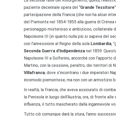
La seconda fase del Risorgimento, quindi, realistica
paziente decennale opera del “
Grande Tessitore
”
partecipazione della Francia (che non ha alcun int
del Piemonte nel 1854-1855 alla guerra di Crimea n
personaggio misterioso e ambizioso, collaterale 
Napoleone III (in quanto nulla più si sapeva del sec
con l’annessione al Regno della sola
Lombardia
, 
Seconda Guerra d’Indipendenza
nel 1859. Questa
Napoleone III a Solferino, ancorché con l’apporto 
Martino, con la cessione, peraltro, dei territori di 
Villafranca
, dove s’incontrano i due imperatori Na
incomodo piemontese, ma non con un armistizio bens
In realtà, la Francia, che aveva assicurato di comba
la Penisola in luogo dell’Austria, ora, di fronte alle
influenza, il tutto mascherato dalla ingannevole vo
Tutto ciò comunque darà la stura, l’anno successivo