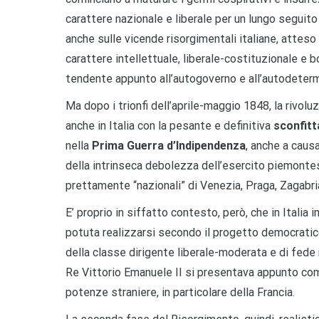
carattere nazionale e liberale per un lungo seguito d
anche sulle vicende risorgimentali italiane, attes
carattere intellettuale, liberale-costituzionale e b
tendente appunto all’autogoverno e all’autodeter
Ma dopo i trionfi dell’aprile-maggio 1848, la rivoluz
anche in Italia con la pesante e definitiva
sconfitt
nella
Prima Guerra d’Indipendenza
, anche a causa
della intrinseca debolezza dell’esercito piemontes
prettamente “nazionali” di Venezia, Praga, Zagabr
E’ proprio in siffatto contesto, però, che in Italia
potuta realizzarsi secondo il progetto democrati
della classe dirigente liberale-moderata e di fede 
Re Vittorio Emanuele II si presentava appunto come
potenze straniere, in particolare della Francia.