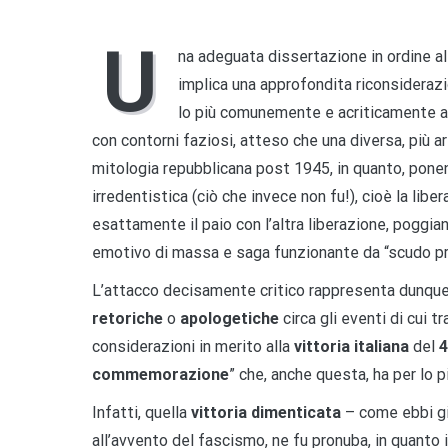
U
na adeguata dissertazione in ordine all
implica una approfondita riconsideraz
lo più comunemente e acriticamente ac
con contorni faziosi, atteso che una diversa, più a
mitologia repubblicana post 1945, in quanto, ponen
irredentistica (ciò che invece non fu!), cioè la lib
esattamente il paio con l’altra liberazione, poggi
emotivo di massa e saga funzionante da “scudo pr
L’attacco decisamente critico rappresenta dunque 
retoriche
o
apologetiche
circa gli eventi di cui 
considerazioni in merito alla
vittoria italiana
del
4
commemorazione
” che, anche questa, ha per lo 
Infatti, quella
vittoria dimenticata
– come ebbi gi
all’avvento del fascismo, ne fu pronuba, in quanto 