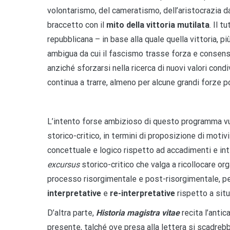
volontarismo, del cameratismo, dell’aristocrazia d
braccetto con il
mito della
vittoria mutilata
. Il 
repubblicana – in base alla quale quella vittoria, p
ambigua da cui il fascismo trasse forza e consenso,
anziché sforzarsi nella ricerca di nuovi valori condi
continua a trarre, almeno per alcune grandi forze p
L’intento forse ambizioso di questo programma vu
storico-critico, in termini di proposizione di motiv
concettuale e logico rispetto ad accadimenti e in
excursus
storico-critico che valga a ricollocare o
processo risorgimentale e post-risorgimentale, p
interpretative
e
re-interpretative
rispetto a situa
D’altra parte,
Historia magistra vitae
recita l’antic
presente, talché ove presa alla lettera si scadrebbe