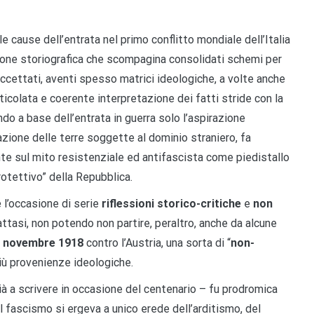
e cause dell’entrata nel primo conflitto mondiale dell’Italia
ione storiografica che scompagina consolidati schemi per
cettati, aventi spesso matrici ideologiche, a volte anche
rticolata e coerente interpretazione dei fatti stride con la
do a base dell’entrata in guerra solo l’aspirazione
erazione delle terre soggette al dominio straniero, fa
ante sul mito resistenziale ed antifascista come piedistallo
otettivo” della Repubblica.
l’occasione di serie
riflessioni storico-critiche
e
non
trattasi, non potendo non partire, peraltro, anche da alcune
 novembre 1918
contro l’Austria, una sorta di “
non-
più provenienze ideologiche.
à a scrivere in occasione del centenario – fu prodromica
il fascismo si ergeva a unico erede dell’arditismo, del