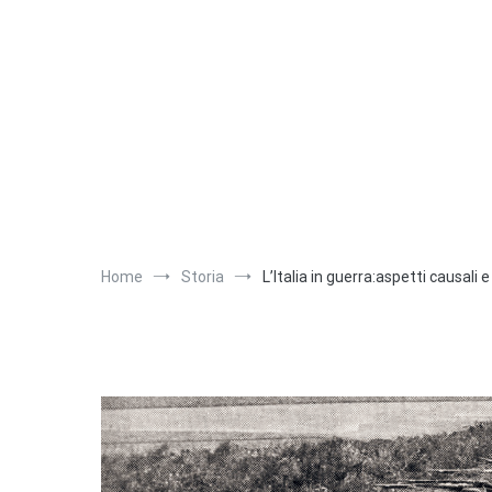
Salta
al
contenuto
Home
Storia
L’Italia in guerra:aspetti causali e 