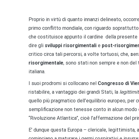
Proprio in virtù di quanto innanzi delineato, occo
primo conflitto mondiale, con riguardo soprattutt
che costituisce appunto il cardine della presente il
dire gli
sviluppi risorgimentali
e
post-risorgimen
critico circa tali percorsi, a volte tortuosi, che,
s
en
risorgimentale
, sono stati non sempre e non del 
italiana.
I suoi prodromi si collocano nel
Congresso di Vie
ristabilire, a vantaggio dei grandi Stati, la
legittimi
quello più pragmatico dell’equilibrio europeo, per c
semplificazione non tenesse conto in alcun modo de
“Rivoluzione Atlantica”, cioè l’affermazione del pr
E’ dunque questa Europa – clericale, legittimista, ar
cominciano a maturare i germi cospirativi e insurrez