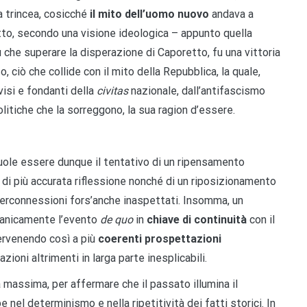
a trincea, cosicché
il mito dell’uomo nuovo
andava a
tutto, secondo una visione ideologica – appunto quella
iù che superare la disperazione di Caporetto, fu una vittoria
 ciò che collide con il mito della Repubblica, la quale,
visi e fondanti della
civitas
nazionale, dall’antifascismo
olitiche che la sorreggono, la sua ragion d’essere.
ole essere dunque il tentativo di un ripensamento
i di più accurata riflessione nonché di un riposizionamento
terconnessioni fors’anche inaspettati. Insomma, un
rganicamente l’evento
de quo
in
chiave di continuità
con il
ervenendo così a più
coerenti prospettazioni
zioni altrimenti in larga parte inesplicabili.
a massima, per affermare che il passato illumina il
 nel determinismo e nella ripetitività dei fatti storici. In