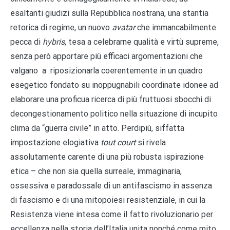
esaltanti giudizi sulla Repubblica nostrana, una stantia
retorica di regime, un nuovo
avatar
che immancabilmente
pecca di
hybris
, tesa a celebrarne qualità e virtù supreme,
senza però apportare più efficaci argomentazioni che
valgano a riposizionarla coerentemente in un quadro
esegetico fondato su inoppugnabili coordinate idonee ad
elaborare una proficua ricerca di più fruttuosi sbocchi di
decongestionamento politico nella situazione di incupito
clima da “guerra civile” in atto. Perdipiù, siffatta
impostazione elogiativa
tout court
si rivela
assolutamente carente di una più robusta ispirazione
etica – che non sia quella surreale, immaginaria,
ossessiva e paradossale di un antifascismo in assenza
di fascismo e di una mitopoiesi resistenziale, in cui la
Resistenza viene intesa come il fatto rivoluzionario per
eccellenza nella storia dell’Italia unita nonché come mito