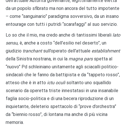
dell’attuale Autorità governante, legittimamente eletta
da un popolo sfibrato ma non ancora del tutto impotente
– come “sanguinario” paradigma sovversivo, da un insano
entourage con tutti i putridi “scarafaggi” al suo servizio.
Lo so che il mio, ma credo anche di tantissimi liberali
lato
sensu
, è, anche a costo “dell’esilio nel deserto”, un
giudizio
tranchant
sull’operato dell’attuale
establishment
della Sinistra nostrana, in cui la
magna
pars
spetta al
“nuovo” Pd schleiniano unitamente agli sciacalli politico-
sindacali che le fanno da battipista e da “tappeto rosso”,
atteso che è in atto
ictu oculi
soltanto uno squallido
scenario da operetta triste innestatasi in una insanabile
faglia socio-politica e di una becera riproduzione di un
inquietante, deleterio spettacolo di “prove d’orchestra”
da “biennio rosso”, di lontana ma anche di più vicina
memoria.