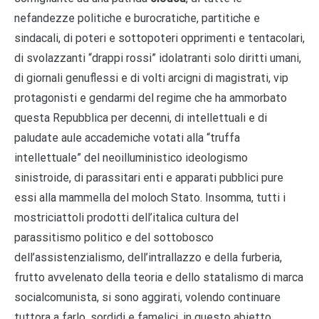
nefandezze politiche e burocratiche, partitiche e
sindacali, di poteri e sottopoteri opprimenti e tentacolari,
di svolazzanti “drappi rossi” idolatranti solo diritti umani,
di giornali genuflessi e di volti arcigni di magistrati, vip
protagonisti e gendarmi del regime che ha ammorbato
questa Repubblica per decenni, di intellettuali e di
paludate aule accademiche votati alla “truffa
intellettuale” del neoilluministico ideologismo
sinistroide, di parassitari enti e apparati pubblici pure
essi alla mammella del moloch Stato. Insomma, tutti i
mostriciattoli prodotti dell’italica cultura del
parassitismo politico e del sottobosco
dell’assistenzialismo, dell’intrallazzo e della furberia,
frutto avvelenato della teoria e dello statalismo di marca
socialcomunista, si sono aggirati, volendo continuare
tuttora a farlo, sordidi e famelici, in questo abietto