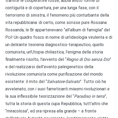
tramite le cooperative rosse, abbia avuto forme di
contiguità e di copertura, per una lunga fase, con il
terrorismo di sinistra, il fenomeno più conturbante della
vita repubblicana: di certo, come scrisse pure Rossana
Rossanda, le Br appartenevano “all’album di famiglia” del
Pci! Un quadro fosco in nome di un’ideologia virulenta e di
un delirante teorema diagnostico-terapeutico, quello
comunista, un’Utopia chiliastica, l’enigma della storia
finalmente risolto, l’avvento del “
Regno di Dio senza Dio
”
e del realizzarsi dell’evento palingenetico della
rivoluzione comunista come purificazione del mondo
esistente: il mito del “
Salvatore-Salvato
”. Tutto ciò ha
avvelenato, con i suoi farneticanti miasmi rivoluzionari e
la sua inflessibile teorizzazione del “
Paradiso in terra
”,
tutta la storia di questa cupa Repubblica, tutt’altro che
“miracolosa”, ed ora ripresa alla grande – a fronte