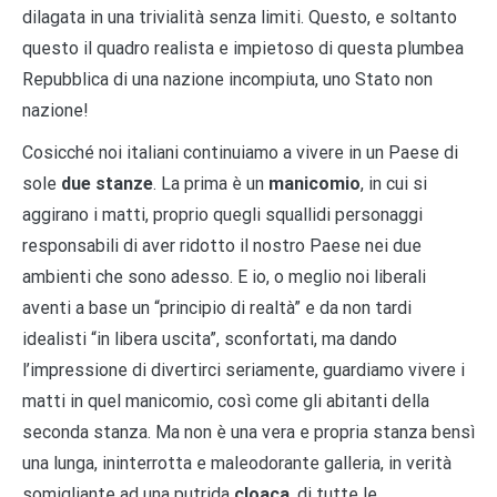
dilagata in una trivialità senza limiti. Questo, e soltanto
questo il quadro realista e impietoso di questa plumbea
Repubblica di una nazione incompiuta, uno Stato non
nazione!
Cosicché noi italiani continuiamo a vivere in un Paese di
sole
due stanze
. La prima è un
manicomio
, in cui si
aggirano i matti, proprio quegli squallidi personaggi
responsabili di aver ridotto il nostro Paese nei due
ambienti che sono adesso. E io, o meglio noi liberali
aventi a base un “principio di realtà” e da non tardi
idealisti “in libera uscita”, sconfortati, ma dando
l’impressione di divertirci seriamente, guardiamo vivere i
matti in quel manicomio, così come gli abitanti della
seconda stanza. Ma non è una vera e propria stanza bensì
una lunga, ininterrotta e maleodorante galleria, in verità
somigliante ad una putrida
cloaca
, di tutte le