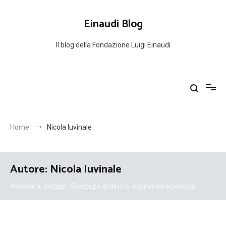
Salta
al
Einaudi Blog
contenuto
Il blog della Fondazione Luigi Einaudi
Home
Nicola Iuvinale
Autore:
Nicola Iuvinale
Avvocato, blogger. Si occupa di diritto, economia e politica.