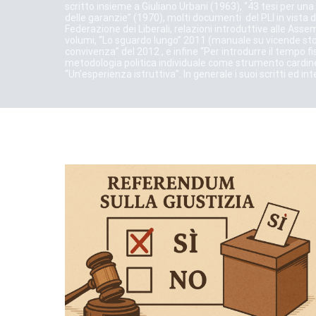
scritto insieme a Giuliano Urbani (1963), “43 tesi per una
delle garanzie” (1970), molti documenti del PLI in vista 
Federazione dei Liberali, relazioni introduttive alle Assem
volumi, “Lo sguardo lungo” 2011 (manuale su vicende stor
convivenza” del 2012 , e infine “Per introdurre il tempo fis
metodologia politica individuale come strumento cardine
“Un’esperienza istruttiva”. In generale i suoi scritti ed in