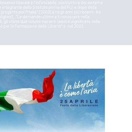
dissenso liberale è l’infaticabile costruttore del sistema
te integrante dello Statuto prima del PLI e dopo della
progetto per l’Italia” (2003) e negli anni più recenti tre
ligioni), “Le domande ultime e il conoscere nella
 gli ultimi due volumi inerenti radici e significato della
to per la Formazione delle Libertà” e nel 2022