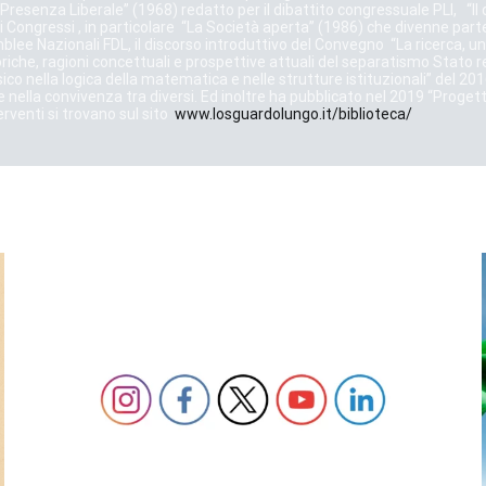
 Presenza Liberale” (1968) redatto per il dibattito congressuale PLI, “Il 
di Congressi , in particolare “La Società aperta” (1986) che divenne par
blee Nazionali FDL, il discorso introduttivo del Convegno “La ricerca, un 
iche, ragioni concettuali e prospettive attuali del separatismo Stato re
ico nella logica della matematica e nelle strutture istituzionali” del 2016,
 nella convivenza tra diversi.
Ed inoltre ha pubblicato nel 2019 “Proget
terventi si trovano sul sito
www.losguardolungo.it/biblioteca/