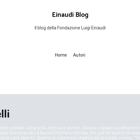
Einaudi Blog
Il blog della Fondazione Luigi Einaudi
Home
Autori
lli
rventi pubblici ed articoli, ed è pure autore, da solo o quale coordinator
nella direzione de La Nuova Frontiera editrice, che, per un quarto di secol
ivista Libro Aperto. Quanto si volumi più organici da lui curati, vi sono “