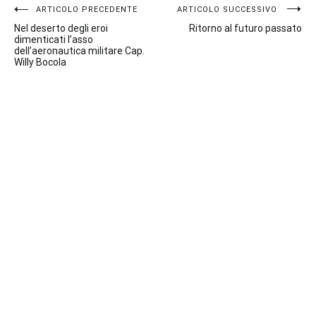
Navigazione
ARTICOLO PRECEDENTE
ARTICOLO SUCCESSIVO
Nel deserto degli eroi
Ritorno al futuro passato
articoli
dimenticati l’asso
dell’aeronautica militare Cap.
Willy Bocola