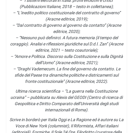
– “I sistemi elettorali in Italia: profili evolutivi e critici”
(Pubblicazioni Italiane, 2018 – testo in collettanea);
– “L’inedito politico costituzionale del contratto di governo”
(Aracne editrice, 2019);
– “Dal contratto di governo al governo da contatto” (Aracne
editrice, 2020);
– “Nessuno può definirci. A futura memoria (il tempo del
coraggio). Analisi e riflessioni giuridiche sul D.d.l. Zan” (Aracne
editrice, 2021 – testo coautoriale);
– “Amore e Politica. Discorso sulla Costituzione e sulla Dignità
dell’Uomo” (Aracne editrice, 2021);
– “Draghi Vademecum. La fine del governo da contatto. Le
sfide del Paese tra dinamiche politiche e districamenti sul
fronte costituzionale” (Aracne editrice, 2022).
Ultima ricerca scientifica – “La guerra nella Costituzione
ucraina” – pubblicata su Alexis del GEODI (Centro di ricerca di
Geopolitica e Diritto Comparato dell’Università degli studi
internazionali di Roma).
Scrive in borderò per Italia Oggi e La Ragione ed è autore su La
Voce di New York (columnist), Il Riformista, Affari italiani
(editoriali), Formiche, Il Sole 24 Ore, Filodiritto (curatore della