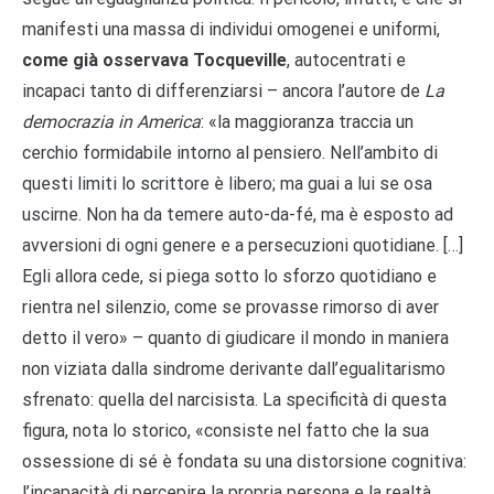
manifesti una massa di individui omogenei e uniformi,
come già osservava Tocqueville
, autocentrati e
incapaci tanto di differenziarsi – ancora l’autore de
La
democrazia in America
: «la maggioranza traccia un
cerchio formidabile intorno al pensiero. Nell’ambito di
questi limiti lo scrittore è libero; ma guai a lui se osa
uscirne. Non ha da temere auto-da-fé, ma è esposto ad
avversioni di ogni genere e a persecuzioni quotidiane. […]
Egli allora cede, si piega sotto lo sforzo quotidiano e
rientra nel silenzio, come se provasse rimorso di aver
detto il vero» – quanto di giudicare il mondo in maniera
non viziata dalla sindrome derivante dall’egualitarismo
sfrenato: quella del narcisista. La specificità di questa
figura, nota lo storico, «consiste nel fatto che la sua
ossessione di sé è fondata su una distorsione cognitiva:
l’incapacità di percepire la propria persona e la realtà