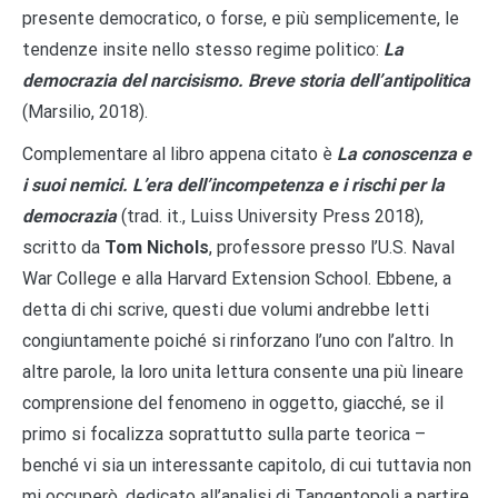
presente democratico, o forse, e più semplicemente, le
tendenze insite nello stesso regime politico:
La
democrazia del narcisismo. Breve storia dell’antipolitica
(Marsilio, 2018).
Complementare al libro appena citato è
La conoscenza e
i suoi nemici. L’era dell’incompetenza e i rischi per la
democrazia
(trad. it., Luiss University Press 2018),
scritto da
Tom Nichols
, professore presso l’U.S. Naval
War College e alla Harvard Extension School. Ebbene, a
detta di chi scrive, questi due volumi andrebbe letti
congiuntamente poiché si rinforzano l’uno con l’altro. In
altre parole, la loro unita lettura consente una più lineare
comprensione del fenomeno in oggetto, giacché, se il
primo si focalizza soprattutto sulla parte teorica –
benché vi sia un interessante capitolo, di cui tuttavia non
mi occuperò, dedicato all’analisi di Tangentopoli a partire