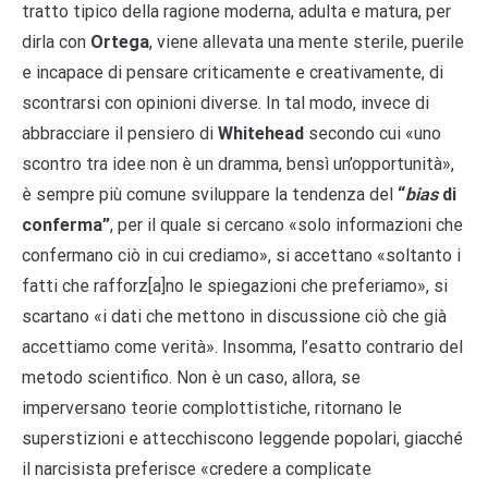
tratto tipico della ragione moderna, adulta e matura, per
dirla con
Ortega
, viene allevata una mente sterile, puerile
e incapace di pensare criticamente e creativamente, di
scontrarsi con opinioni diverse. In tal modo, invece di
abbracciare il pensiero di
Whitehead
secondo cui «uno
scontro tra idee non è un dramma, bensì un’opportunità»,
è sempre più comune sviluppare la tendenza del
“
bias
di
conferma”
, per il quale si cercano «solo informazioni che
confermano ciò in cui crediamo», si accettano «soltanto i
fatti che rafforz[a]no le spiegazioni che preferiamo», si
scartano «i dati che mettono in discussione ciò che già
accettiamo come verità». Insomma, l’esatto contrario del
metodo scientifico. Non è un caso, allora, se
imperversano teorie complottistiche, ritornano le
superstizioni e attecchiscono leggende popolari, giacché
il narcisista preferisce «credere a complicate