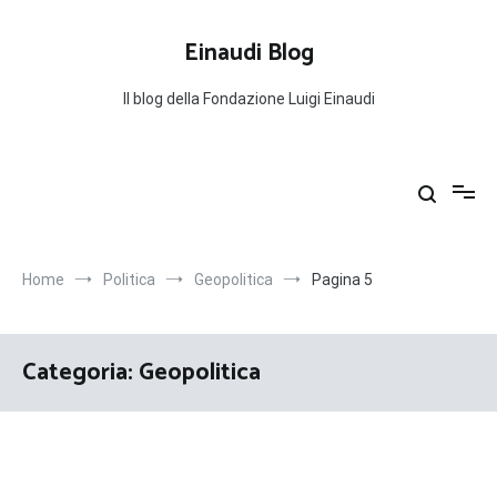
Salta
al
Einaudi Blog
contenuto
Il blog della Fondazione Luigi Einaudi
Home
Politica
Geopolitica
Pagina 5
Categoria:
Geopolitica