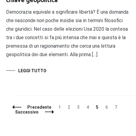
chiave geopolitica
Democrazia equivale a significare libertà? È una domanda
che nasconde non poche insidie sia in termini filosofici
che giuridici. Nel caso delle elezioni Usa 2020 la contesa
tra i due concetti si fa più intensa che mai e questa è la
premessa di un ragionamento che cerca una lettura
geopolitica dei due elementi. Alla prima […]
LEGGI TUTTO
Navigazione
Pagina
Pagina
Pagina
Pagina
Pagina
Pagina
Pagina
Precedente
1
2
3
4
5
6
7
articoli
Successivo