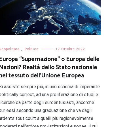
Geopolitica
,
Politica
17 Ottobre 2022
Europa “Supernazione” o Europa delle
Nazioni? Realtà dello Stato nazionale
nel tessuto dell’Unione Europea
Si assiste sempre più, in uno schema di imperante
politically correct, ad una proliferazione di studi e
ricerche da parte degli euroentusiasti, ancorché
pur essi secondo una graduazione che va dagli
ardents tout court a quelli più ragionevolmente
moderati nell’ardore pro-istituzioni europee, il cui