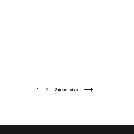
Navigazione
Pagina
Pagina
1
2
Successivo
articoli