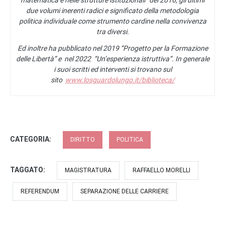
matematica e nelle strutture istituzionali” del 2016, gli ultimi
due volumi inerenti radici e significato della metodologia
politica individuale come strumento cardine nella convivenza
tra diversi.
Ed inoltre ha pubblicato nel 2019 “Progetto per la Formazione
delle Libertà” e nel 2022 “Un’esperienza istruttiva”. In generale
i suoi scritti ed interventi si trovano sul
sito
www.losguardolungo.it/biblioteca/
CATEGORIA:
DIRITTO
POLITICA
TAGGATO:
MAGISTRATURA
RAFFAELLO MORELLI
REFERENDUM
SEPARAZIONE DELLE CARRIERE