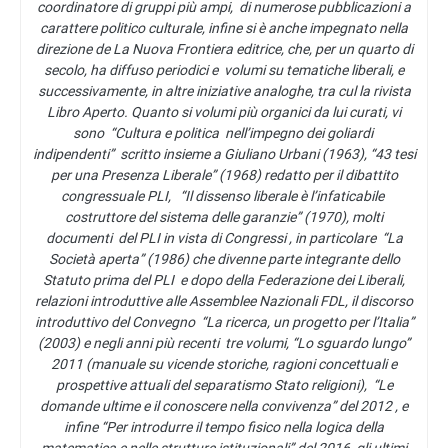
coordinatore di gruppi più ampi, di numerose pubblicazioni a
carattere politico culturale, infine si è anche impegnato nella
direzione de La Nuova Frontiera editrice, che, per un quarto di
secolo, ha diffuso periodici e volumi su tematiche liberali, e
successivamente, in altre iniziative analoghe, tra cul la rivista
Libro Aperto. Quanto si volumi più organici da lui curati, vi
sono “Cultura e politica nell’impegno dei goliardi
indipendenti” scritto insieme a Giuliano Urbani (1963), “43 tesi
per una Presenza Liberale” (1968) redatto per il dibattito
congressuale PLI, “Il dissenso liberale è l’infaticabile
costruttore del sistema delle garanzie” (1970), molti
documenti del PLI in vista di Congressi , in particolare “La
Società aperta” (1986) che divenne parte integrante dello
Statuto prima del PLI e dopo della Federazione dei Liberali,
relazioni introduttive alle Assemblee Nazionali FDL, il discorso
introduttivo del Convegno “La ricerca, un progetto per l’Italia”
(2003) e negli anni più recenti tre volumi, “Lo sguardo lungo”
2011 (manuale su vicende storiche, ragioni concettuali e
prospettive attuali del separatismo Stato religioni), “Le
domande ultime e il conoscere nella convivenza” del 2012 , e
infine “Per introdurre il tempo fisico nella logica della