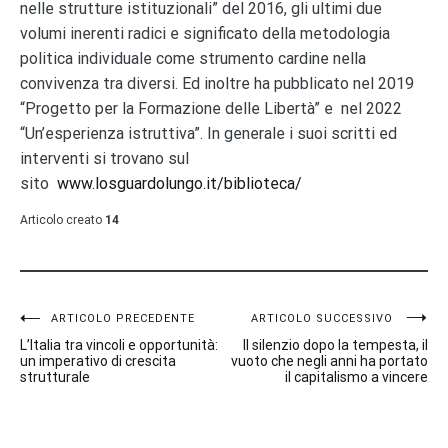
nelle strutture istituzionali” del 2016, gli ultimi due
volumi inerenti radici e significato della metodologia
politica individuale come strumento cardine nella
convivenza tra diversi.
Ed inoltre ha pubblicato nel 2019
“Progetto per la Formazione delle Libertà” e nel 2022
“Un’esperienza istruttiva”. In generale i suoi scritti ed
interventi si trovano sul
sito
www.losguardolungo.it/biblioteca/
Articolo creato
14
Navigazione
ARTICOLO PRECEDENTE
ARTICOLO SUCCESSIVO
L’Italia tra vincoli e opportunità:
Il silenzio dopo la tempesta, il
articoli
un imperativo di crescita
vuoto che negli anni ha portato
strutturale
il capitalismo a vincere