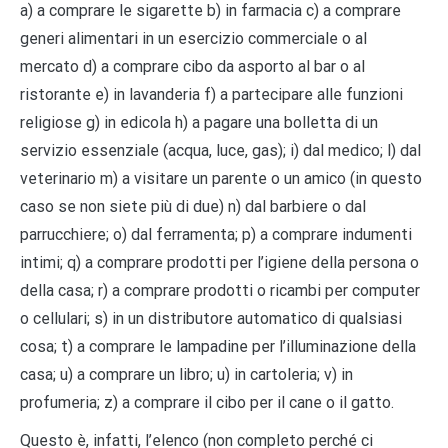
a) a comprare le sigarette b) in farmacia c) a comprare
generi alimentari in un esercizio commerciale o al
mercato d) a comprare cibo da asporto al bar o al
ristorante e) in lavanderia f) a partecipare alle funzioni
religiose g) in edicola h) a pagare una bolletta di un
servizio essenziale (acqua, luce, gas); i) dal medico; l) dal
veterinario m) a visitare un parente o un amico (in questo
caso se non siete più di due) n) dal barbiere o dal
parrucchiere; o) dal ferramenta; p) a comprare indumenti
intimi; q) a comprare prodotti per l’igiene della persona o
della casa; r) a comprare prodotti o ricambi per computer
o cellulari; s) in un distributore automatico di qualsiasi
cosa; t) a comprare le lampadine per l’illuminazione della
casa; u) a comprare un libro; u) in cartoleria; v) in
profumeria; z) a comprare il cibo per il cane o il gatto.
Questo è, infatti, l’elenco (non completo perché ci