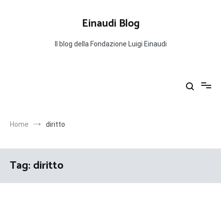
Salta
al
Einaudi Blog
contenuto
Il blog della Fondazione Luigi Einaudi
Home
diritto
Tag:
diritto