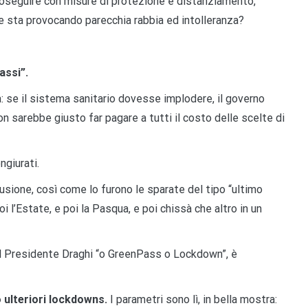
proseguire con misure di protezione e distanziamento,
 sta provocando parecchia rabbia ed intolleranza?
assi”.
 se il sistema sanitario dovesse implodere, il governo
on sarebbe giusto far pagare a tutti il costo delle scelte di
ngiurati.
lusione, così come lo furono le sparate del tipo “ultimo
i l’Estate, e poi la Pasqua, e poi chissà che altro in un
l Presidente Draghi “o GreenPass o Lockdown”, è
 ulteriori lockdowns.
I parametri sono lì, in bella mostra: