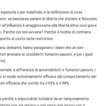
ngenuità o per malafede, è la definizione di cosa
peto: se bastasse parlare di libertà che iniziano e finiscono,
all’influenza è un’aggressione alla libertà altrui così grave
ti. Perché ciò non avviene? Perché il rischio di contrarre
spetto al costo delle restrizioni.
meno delirante, hanno paragonato i danni che un non-
ori arrecano ai cosiddetti fumatori passivi, e per i quali
te).
ntale: a differenza di automobilisti e fumatori passivi, i
gersi in modo estremamente efficace dal comportamento dei
n efficacia che oscilla tra il 93% e il 98%
nte perché è impossibile tutelarsi da un tamponamento
datore non sia ubriaco o non passi agli incroci con il