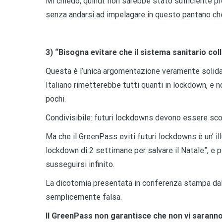
Mi chiedo, quindi: non sarebbe stato sufficiente 
senza andarsi ad impelagare in questo pantano che
3) “Bisogna evitare che il sistema sanitario coll
Questa è l’unica argomentazione veramente solida:
Italiano rimetterebbe tutti quanti in lockdown, e n
pochi.
Condivisibile: futuri lockdowns devono essere sco
Ma che il GreenPass eviti futuri lockdowns è un’ il
lockdown di 2 settimane per salvare il Natale”, e po
susseguirsi infinito.
La dicotomia presentata in conferenza stampa da
semplicemente falsa.
Il GreenPass non garantisce che non vi saranno