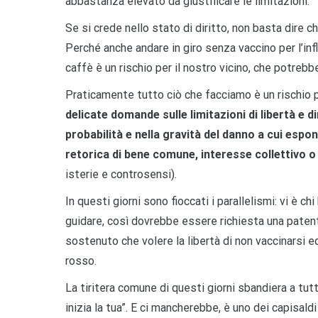
abbastanza elevato da giustificare le limitazioni.
Se si crede nello stato di diritto, non basta dire c
Perché anche andare in giro senza vaccino per l’infl
caffè è un rischio per il nostro vicino, che potrebbe
Praticamente tutto ciò che facciamo è un rischio pe
delicate domande sulle limitazioni di libertà e di
probabilità e nella gravità del danno a cui espo
retorica di bene comune, interesse collettivo o
isterie e controsensi).
In questi giorni sono fioccati i parallelismi: vi è 
guidare, così dovrebbe essere richiesta una patente
sostenuto che volere la libertà di non vaccinarsi e
rosso.
La tiritera comune di questi giorni sbandiera a tutt
inizia la tua”. E ci mancherebbe, è uno dei capisald