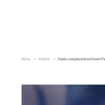
Salta
al
contenuto
Home
Politica
Dubbi e perplessità sul Green P