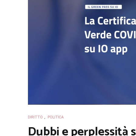
DIRITTO
,
POLITICA
Dubbi e perplessità 