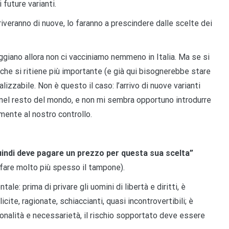
 future varianti.
riveranno di nuove, lo faranno a prescindere dalle scelte dei
eggiano allora non ci vacciniamo nemmeno in Italia. Ma se si
o che si ritiene più importante (e già qui bisognerebbe stare
izzabile. Non è questo il caso: l’arrivo di nuove varianti
nel resto del mondo, e non mi sembra opportuno introdurre
mente al nostro controllo.
, quindi deve pagare un prezzo per questa sua scelta”
o fare molto più spesso il tampone).
: prima di privare gli uomini di libertà e diritti, è
cite, ragionate, schiaccianti, quasi incontrovertibili; è
zionalità e necessarietà, il rischio sopportato deve essere