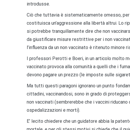
introdusse.
Ciò che tuttavia è sistematicamente omesso, per i
costituisca un’aggressione alla libertà altrui. Lo ri
si potrebbe tranquillamente dire che non vaccinarsi 
da giustificare misure restrittive per i non vaccina
l’influenza da un non vaccinato è ritenuto minore ri
I professori Perotti e Boeri, in un articolo molto 
vaccinato provoca alla comunità a quelli che i fumat
devono pagare un prezzo (le imposte sulle sigaret
Ma tutti questi paragoni ignorano un punto fondame
cittadini, vaccinandosi, sono in grado di proteg
non vaccinati (sembrerebbe che i vaccini riducano co
ospedalizzazioni e morti).
E’ lecito chiedere che un guidatore abbia la pate
mortale, e per gli stessi motivi si chiede che il gui