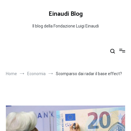
Salta
al
Einaudi Blog
contenuto
Il blog della Fondazione Luigi Einaudi
Home
Economia
Scomparso dai radar il base effect?