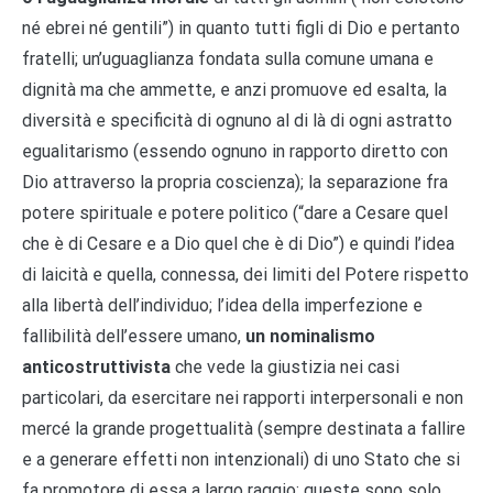
né ebrei né gentili”) in quanto tutti figli di Dio e pertanto
fratelli; un’uguaglianza fondata sulla comune umana e
dignità ma che ammette, e anzi promuove ed esalta, la
diversità e specificità di ognuno al di là di ogni astratto
egualitarismo (essendo ognuno in rapporto diretto con
Dio attraverso la propria coscienza); la separazione fra
potere spirituale e potere politico (“dare a Cesare quel
che è di Cesare e a Dio quel che è di Dio”) e quindi l’idea
di laicità e quella, connessa, dei limiti del Potere rispetto
alla libertà dell’individuo; l’idea della imperfezione e
fallibilità dell’essere umano,
un nominalismo
anticostruttivista
che vede la giustizia nei casi
particolari, da esercitare nei rapporti interpersonali e non
mercé la grande progettualità (sempre destinata a fallire
e a generare effetti non intenzionali) di uno Stato che si
fa promotore di essa a largo raggio; queste sono solo