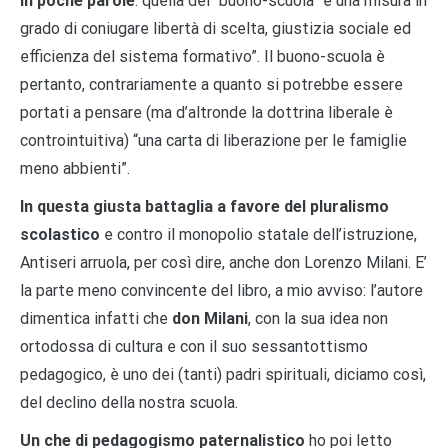
In poche parole
: quella del “buono-scuola” è una misura in
grado di coniugare libertà di scelta, giustizia sociale ed
efficienza del sistema formativo”. Il buono-scuola è
pertanto, contrariamente a quanto si potrebbe essere
portati a pensare (ma d’altronde la dottrina liberale è
controintuitiva) “una carta di liberazione per le famiglie
meno abbienti”.
In questa giusta battaglia a favore del pluralismo
scolastico
e contro il monopolio statale dell’istruzione,
Antiseri arruola, per così dire, anche don Lorenzo Milani. E’
la parte meno convincente del libro, a mio avviso: l’autore
dimentica infatti che
don Milani
, con la sua idea non
ortodossa di cultura e con il suo sessantottismo
pedagogico, è uno dei (tanti) padri spirituali, diciamo così,
del declino della nostra scuola.
Un che di pedagogismo paternalistico
ho poi letto