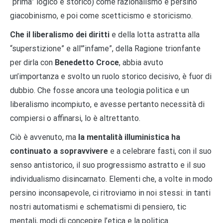
“prima” logico e storico) come razionalismo e persino
giacobinismo, e poi come scetticismo e storicismo.
Che il liberalismo dei diritti
e della lotta astratta alla
“superstizione” e all'”infame”, della Ragione trionfante
per dirla con
Benedetto Croce
, abbia avuto
un’importanza e svolto un ruolo storico decisivo, è fuor di
dubbio. Che fosse ancora una teologia politica e un
liberalismo incompiuto, e avesse pertanto necessità di
compiersi o affinarsi, lo è altrettanto.
Ciò è avvenuto, ma
la mentalità illuministica ha
continuato a sopravvivere
e a celebrare fasti, con il suo
senso antistorico, il suo progressismo astratto e il suo
individualismo disincarnato. Elementi che, a volte in modo
persino inconsapevole, ci ritroviamo in noi stessi: in tanti
nostri automatismi e schematismi di pensiero, tic
mentali, modi di concepire l’etica e la politica.