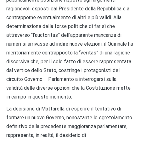
ragionevoli esposti dal Presidente della Repubblica e a
contrapporne eventualmente di altri e pi
ù
validi. Alla
determinazione della forse politiche di far s
ì
che
attraverso
“
l
’
auctoritas
”
dell
’
apparente mancanza di
numeri si arrivasse ad indire nuove elezioni, il Quirinale ha
meritoriamente contrapposto la
“
veritas
”
di una ragione
discorsiva che, per il solo fatto di essere rappresentata
dal vertice dello Stato, costringe i protagonisti del
circuito Governo – Parlamento a interrogarsi sulla
validit
à
delle diverse opzioni che la Costituzione mette
in campo in questo momento.
La decisione di Mattarella di esperire il tentativo di
formare un nuovo Governo, nonostante lo sgretolamento
definitivo della precedente maggioranza parlamentare,
rappresenta, in realt
à
, il desiderio di