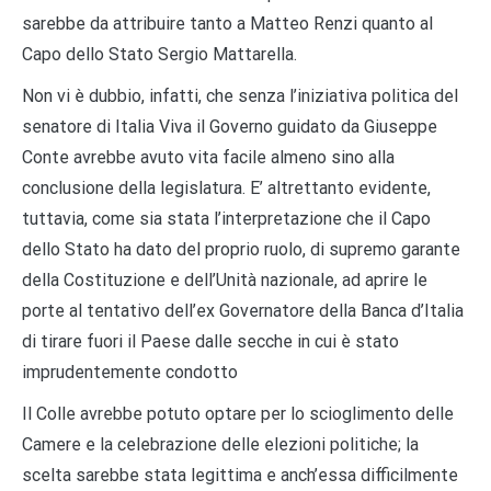
sarebbe da attribuire tanto a Matteo Renzi quanto al
Capo dello Stato Sergio Mattarella.
Non vi
è
dubbio, infatti, che senza l
’
iniziativa politica del
senatore di Italia Viva il Governo guidato da Giuseppe
Conte avrebbe avuto vita facile almeno sino alla
conclusione della legislatura. E
’
altrettanto evidente,
tuttavia, come sia stata l
’
interpretazione che il Capo
dello Stato ha dato del proprio ruolo, di supremo garante
della Costituzione e dell
’
Unit
à
nazionale, ad aprire le
porte al tentativo dell
’
ex Governatore della Banca d
’
Italia
di tirare fuori il Paese dalle secche in cui
è
stato
imprudentemente condotto
Il Colle avrebbe potuto optare per lo scioglimento delle
Camere e la celebrazione delle elezioni politiche; la
scelta sarebbe stata legittima e anch
’
essa difficilmente