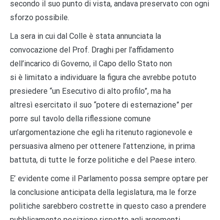
secondo il suo punto di vista, andava preservato con ogni
sforzo possibile.
La sera in cui dal Colle
è
stata annunciata la
convocazione del Prof. Draghi per l
’
affidamento
dell
’
incarico di Governo, il Capo dello Stato non
si
è
limitato a individuare la figura che avrebbe potuto
presiedere
“
un Esecutivo di alto profilo
”
, ma ha
altres
ì
esercitato il suo
“
potere di esternazione
”
per
porre sul tavolo della riflessione comune
un
’
argomentazione che egli ha ritenuto ragionevole e
persuasiva almeno per ottenere l
’
attenzione, in prima
battuta, di tutte le forze politiche e del Paese intero.
E
’
evidente come il Parlamento possa sempre optare per
la conclusione anticipata della legislatura, ma le forze
politiche sarebbero costrette in questo caso a prendere
pubblicamente posizione rispetto agli argomenti