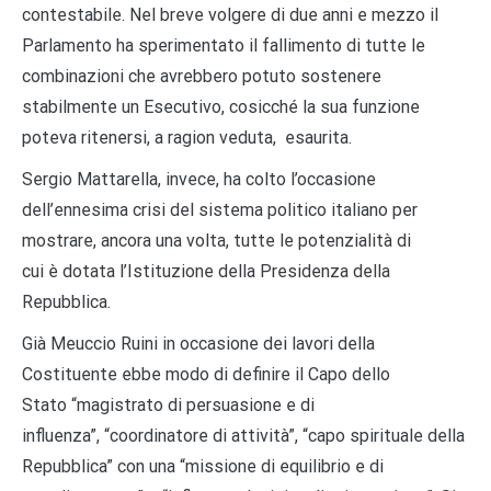
contestabile. Nel breve volgere di due anni e mezzo il
Parlamento ha sperimentato il fallimento di tutte le
combinazioni che avrebbero potuto sostenere
stabilmente un Esecutivo, cosicch
é
la sua funzione
poteva ritenersi, a ragion veduta, esaurita.
Sergio Mattarella, invece, ha colto l
’
occasione
dell
’
ennesima crisi del sistema politico italiano per
mostrare, ancora una volta, tutte le potenzialit
à
di
cui
è
dotata l
’
Istituzione della Presidenza della
Repubblica.
Gi
à
Meuccio Ruini in occasione dei lavori della
Costituente ebbe modo di definire il Capo dello
Stato
“
magistrato di persuasione e di
influenza
”
,
“
coordinatore di attivit
à”
,
“
capo spirituale della
Repubblica
”
con una
“
missione di equilibrio e di