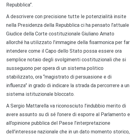
Repubblica
”
.
A descrivere con precisione tutte le potenzialit
à
insite
nella Presidenza della Repubblica ci ha pensato l
’
attuale
Giudice della Corte costituzionale Giuliano Amato
allorch
é
ha utilizzato l
’
immagine della fisarmonica per far
intendere come il Capo dello Stato possa essere ora
semplice notaio degli svolgimenti costituzionali che si
susseguono per opera di un sistema politico
stabilizzato, ora
“
magistrato di persuasione e di
influenza
”
in grado di indicare la strada da percorrere a un
sistema istituzionale bloccato.
A Sergio Mattarella va riconosciuto l
’
indubbio merito di
avere assunto su di s
é
l
’
onere di esporre al Parlamento e
all
’
opinione pubblica del Paese l
’
interpretazione
dell
’
interesse nazionale che in un dato momento storico,