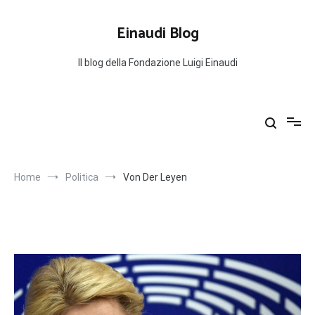
Salta
al
Einaudi Blog
contenuto
Il blog della Fondazione Luigi Einaudi
Home
Politica
Von Der Leyen