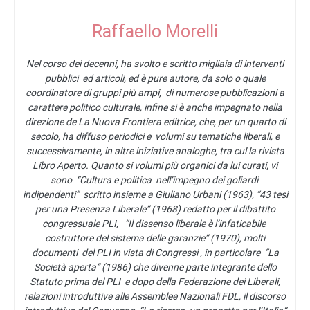
Raffaello Morelli
Nel corso dei decenni, ha svolto e scritto migliaia di interventi
pubblici ed articoli, ed è pure autore, da solo o quale
coordinatore di gruppi più ampi, di numerose pubblicazioni a
carattere politico culturale, infine si è anche impegnato nella
direzione de La Nuova Frontiera editrice, che, per un quarto di
secolo, ha diffuso periodici e volumi su tematiche liberali, e
successivamente, in altre iniziative analoghe, tra cul la rivista
Libro Aperto. Quanto si volumi più organici da lui curati, vi
sono “Cultura e politica nell’impegno dei goliardi
indipendenti” scritto insieme a Giuliano Urbani (1963), “43 tesi
per una Presenza Liberale” (1968) redatto per il dibattito
congressuale PLI, “Il dissenso liberale è l’infaticabile
costruttore del sistema delle garanzie” (1970), molti
documenti del PLI in vista di Congressi , in particolare “La
Società aperta” (1986) che divenne parte integrante dello
Statuto prima del PLI e dopo della Federazione dei Liberali,
relazioni introduttive alle Assemblee Nazionali FDL, il discorso