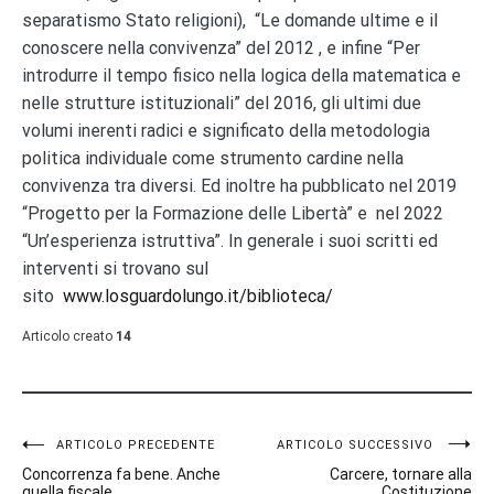
separatismo Stato religioni), “Le domande ultime e il
conoscere nella convivenza” del 2012 , e infine “Per
introdurre il tempo fisico nella logica della matematica e
nelle strutture istituzionali” del 2016, gli ultimi due
volumi inerenti radici e significato della metodologia
politica individuale come strumento cardine nella
convivenza tra diversi.
Ed inoltre ha pubblicato nel 2019
“Progetto per la Formazione delle Libertà” e nel 2022
“Un’esperienza istruttiva”. In generale i suoi scritti ed
interventi si trovano sul
sito
www.losguardolungo.it/biblioteca/
Articolo creato
14
Navigazione
ARTICOLO PRECEDENTE
ARTICOLO SUCCESSIVO
Concorrenza fa bene. Anche
Carcere, tornare alla
quella fiscale
Costituzione