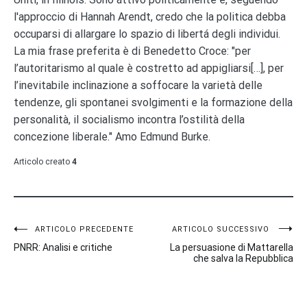
l'approccio di Hannah Arendt, credo che la politica debba
occuparsi di allargare lo spazio di libertá degli individui.
La mia frase preferita è di Benedetto Croce: "per
l’autoritarismo al quale è costretto ad appigliarsi[…], per
l’inevitabile inclinazione a soffocare la varietà delle
tendenze, gli spontanei svolgimenti e la formazione della
personalità, il socialismo incontra l’ostilità della
concezione liberale." Amo Edmund Burke.
Articolo creato
4
Navigazione
ARTICOLO PRECEDENTE
ARTICOLO SUCCESSIVO
PNRR: Analisi e critiche
La persuasione di Mattarella
articoli
che salva la Repubblica