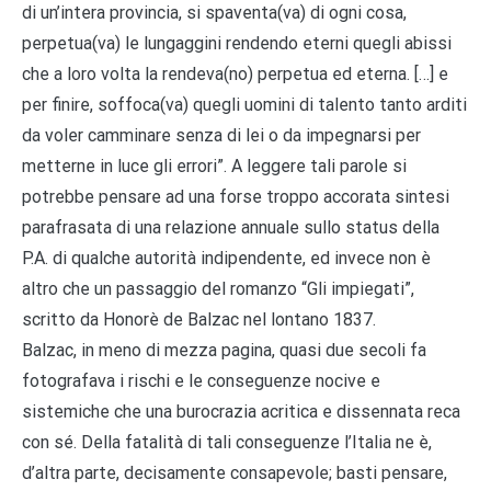
di un’intera provincia, si spaventa(va) di ogni cosa,
perpetua(va) le lungaggini rendendo eterni quegli abissi
che a loro volta la rendeva(no) perpetua ed eterna. […] e
per finire, soffoca(va) quegli uomini di talento tanto arditi
da voler camminare senza di lei o da impegnarsi per
metterne in luce gli errori”. A leggere tali parole si
potrebbe pensare ad una forse troppo accorata sintesi
parafrasata di una relazione annuale sullo status della
P.A. di qualche autorità indipendente, ed invece non è
altro che un passaggio del romanzo “Gli impiegati”,
scritto da Honorè de Balzac nel lontano 1837.
Balzac, in meno di mezza pagina, quasi due secoli fa
fotografava i rischi e le conseguenze nocive e
sistemiche che una burocrazia acritica e dissennata reca
con sé. Della fatalità di tali conseguenze l’Italia ne è,
d’altra parte, decisamente consapevole; basti pensare,