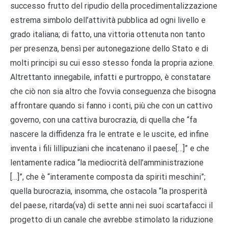
successo frutto del ripudio della procedimentalizzazione
estrema simbolo dell’attività pubblica ad ogni livello e
grado italiana; di fatto, una vittoria ottenuta non tanto
per presenza, bensì per autonegazione dello Stato e di
molti principi su cui esso stesso fonda la propria azione.
Altrettanto innegabile, infatti e purtroppo, è constatare
che ciò non sia altro che l’ovvia conseguenza che bisogna
affrontare quando si fanno i conti, più che con un cattivo
governo, con una cattiva burocrazia, di quella che “fa
nascere la diffidenza fra le entrate e le uscite, ed infine
inventa i fili lillipuziani che incatenano il paese[…]” e che
lentamente radica “la mediocrità dell’amministrazione
[…]”, che è “interamente composta da spiriti meschini”;
quella burocrazia, insomma, che ostacola “la prosperità
del paese, ritarda(va) di sette anni nei suoi scartafacci il
progetto di un canale che avrebbe stimolato la riduzione