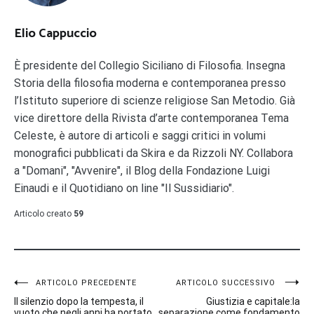
Elio Cappuccio
È presidente del Collegio Siciliano di Filosofia. Insegna
Storia della filosofia moderna e contemporanea presso
l’Istituto superiore di scienze religiose San Metodio. Già
vice direttore della Rivista d’arte contemporanea Tema
Celeste, è autore di articoli e saggi critici in volumi
monografici pubblicati da Skira e da Rizzoli NY. Collabora
a "Domani", "Avvenire", il Blog della Fondazione Luigi
Einaudi e il Quotidiano on line "Il Sussidiario".
Articolo creato
59
Navigazione
ARTICOLO PRECEDENTE
ARTICOLO SUCCESSIVO
Il silenzio dopo la tempesta, il
Giustizia e capitale:la
vuoto che negli anni ha portato
separazione come fondamento