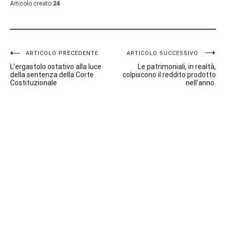
Articolo creato
24
Navigazione
ARTICOLO PRECEDENTE
ARTICOLO SUCCESSIVO
L’ergastolo ostativo alla luce
Le patrimoniali, in realtà,
articoli
della sentenza della Corte
colpiscono il reddito prodotto
Costituzionale
nell’anno.