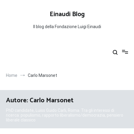
Salta
al
Einaudi Blog
contenuto
Il blog della Fondazione Luigi Einaudi
Home
Carlo Marsonet
Autore:
Carlo Marsonet
PhD candidate, Luiss Guido Carli, Roma. Tra gli interessi di
ricerca: populismo, rapporto liberalismo/democrazia, pensiero
liberale classico