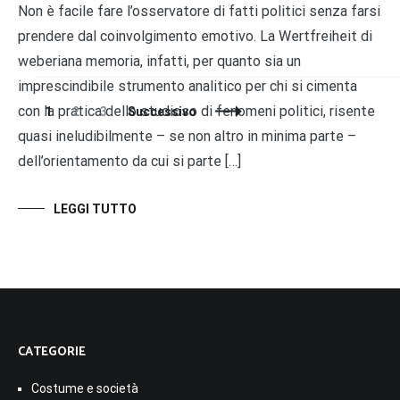
Non è facile fare l’osservatore di fatti politici senza farsi
prendere dal coinvolgimento emotivo. La Wertfreiheit di
weberiana memoria, infatti, per quanto sia un
imprescindibile strumento analitico per chi si cimenta
con la pratica dello studioso di fenomeni politici, risente
Navigazione
Pagina
Pagina
Pagina
1
2
3
Successivo
articoli
quasi ineludibilmente – se non altro in minima parte –
dell’orientamento da cui si parte […]
LEGGI TUTTO
CATEGORIE
Costume e società