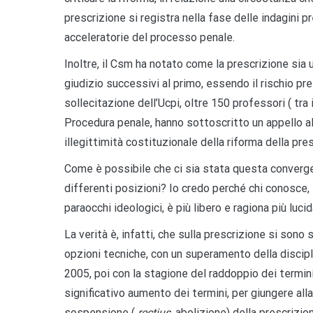
prescrizione si registra nella fase delle indagini 
acceleratorie del processo penale.
Inoltre, il Csm ha notato come la prescrizione sia u
giudizio successivi al primo, essendo il rischio pres
sollecitazione dell’Ucpi, oltre 150 professori ( tra 
Procedura penale, hanno sottoscritto un appello al 
illegittimità costituzionale della riforma della pres
Come è possibile che ci sia stata questa convergenz
differenti posizioni? Io credo perché chi conosce, 
paraocchi ideologici, è più libero e ragiona più luc
La verità è, infatti, che sulla prescrizione si son
opzioni tecniche, con un superamento della discipli
2005, poi con la stagione del raddoppio dei termini 
significativo aumento dei termini, per giungere all
sospensione (
rectius,
abolizione) della prescrizion