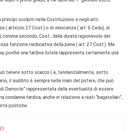
princìpi scolpiti nella Costituzione e negli atti
 ( articolo 27 Cost.) o di innocenza ( art. 6 Cedu), al
o 24, comma secondo, Cost.; dalla durata ragionevole del
tessa funzione rieducativa della pena ( art. 27 Cost.). Ma
ima, poiché una tardiva tutela rappresenta certamente una
 può tenere sotto scacco ( e, tendenzialmente, sotto
itario, il suddito è sempre nelle mani del potere, che può
 di Damocle” rappresentata dalla eventualità di essere
a condanna tardiva, anche in relazione a reati “bagatellari”,
rtà politiche.
o