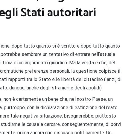
gli Stati autoritari
izione, dopo tutto quanto si è scritto e dopo tutto quanto
O potrebbe sembrare un tentativo di entrare nell’attuale
i Troia di un argomento giuridico. Ma la verità è che, del
 cromatiche preferenze personali, la questione colpisce il
i rapporti tra lo Stato e le libertà del cittadino ( anzi, di
to: dunque, anche degli stranieri e degli apolidi).
ale, non è certamente un bene che, nel nostro Paese, un
, purtroppo, con la dichiarazione di estinzione del reato
tenere tale negativa situazione, bisognerebbe, piuttosto
di studiarne le cause e cercare, conseguentemente, di porvi
camente, prima ancora che discusso politicamente. Un