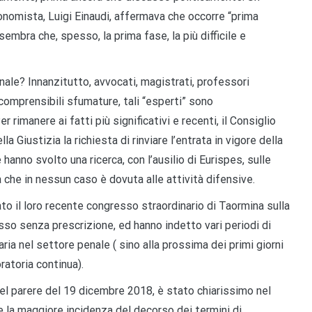
onomista, Luigi Einaudi, affermava che occorre “prima
sembra che, spesso, la prima fase, la più difficile e
enale? Innanzitutto, avvocati, magistrati, professori
 comprensibili sfumature, tali “esperti” sono
imanere ai fatti più significativi e recenti, il Consiglio
a Giustizia la richiesta di rinviare l’entrata in vigore della
hanno svolto una ricerca, con l’ausilio di Eurispes, sulle
ia che in nessun caso è dovuta alle attività difensive.
ato il loro recente congresso straordinario di Taormina sulla
sso senza prescrizione, ed hanno indetto vari periodi di
ria nel settore penale ( sino alla prossima dei primi giorni
ratoria continua).
nel parere del 19 dicembre 2018, è stato chiarissimo nel
che la maggiore incidenza del decorso dei termini di