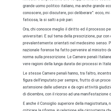
grande uomo politico italiano, ma anche grande ec
conoscere, poi discutere, poi deliberare”: ecco, mi 
faticosa, la si salti a piè pari.
Ora, chi conosce meglio il diritto ed il processo p
universitari. E sul tema della prescrizione, pur con
prevalentemente orientati nel medesimo senso. Per r
nazionale forense ha fatto pervenire al ministro dell
norma sulla prescrizione. Le Camere penali Italiane 
vere ragioni della lunga durata dei processi in Ital
Le stesse Camere penali hanno, tra l’altro, incentr
figura dell’imputato per sempre, frutto di un proce
astensione dalle udienze e da ogni attività giudizia
di dicembre, con il ricorso ad una manifestazione o
E anche il Consiglio superiore della magistratura, 
criticare la riforma, in relazione alla circostanza 