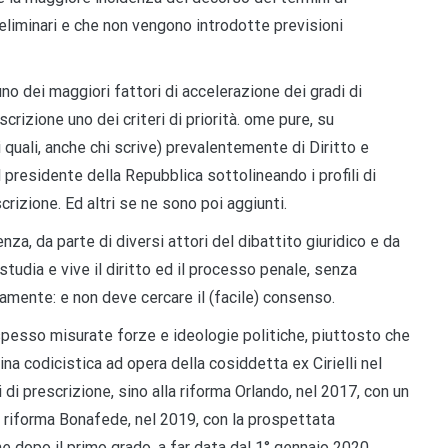
preliminari e che non vengono introdotte previsioni
no dei maggiori fattori di accelerazione dei gradi di
crizione uno dei criteri di priorità. ome pure, su
i quali, anche chi scrive) prevalentemente di Diritto e
presidente della Repubblica sottolineando i profili di
crizione. Ed altri se ne sono poi aggiunti.
a, da parte di diversi attori del dibattito giuridico e da
studia e vive il diritto ed il processo penale, senza
idamente: e non deve cercare il (facile) consenso.
o spesso misurate forze e ideologie politiche, piuttosto che
na codicistica ad opera della cosiddetta ex Cirielli nel
di prescrizione, sino alla riforma Orlando, nel 2017, con un
a riforma Bonafede, nel 2019, con la prospettata
e dopo il primo grado, a far data dal 1° gennaio 2020,