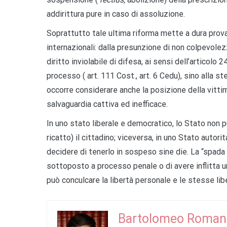
addirittura pure in caso di assoluzione.
Soprattutto tale ultima riforma mette a dura prova 
internazionali: dalla presunzione di non colpevolezza
diritto inviolabile di difesa, ai sensi dell’articol
processo ( art. 111 Cost., art. 6 Cedu), sino alla s
occorre considerare anche la posizione della vitt
salvaguardia cattiva ed inefficace.
In uno stato liberale e democratico, lo Stato non
ricatto) il cittadino; viceversa, in uno Stato autor
decidere di tenerlo in sospeso sine die. La “spada
sottoposto a processo penale o di avere inflitta un
può conculcare la libertà personale e le stesse libe
Bartolomeo Roman