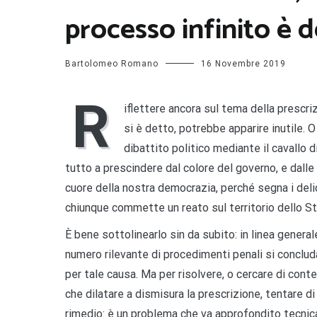
processo infinito è de
Bartolomeo Romano
16 Novembre 2019
R
iflettere ancora sul tema della prescr
si è detto, potrebbe apparire inutile. 
dibattito politico mediante il cavallo d
tutto a prescindere dal colore del governo, e dalle
cuore della nostra democrazia, perché segna i delicat
chiunque commette un reato sul territorio dello Sta
È bene sottolinearlo sin da subito: in linea gener
numero rilevante di procedimenti penali si concluda
per tale causa. Ma per risolvere, o cercare di con
che dilatare a dismisura la prescrizione, tentare 
rimedio: è un problema che va approfondito tecni