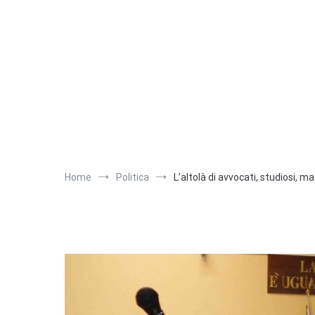
Salta
al
contenuto
Home
Politica
L’altolà di avvocati, studiosi, mag