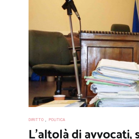
DIRITTO
,
POLITICA
L’altolà di avvocati, s