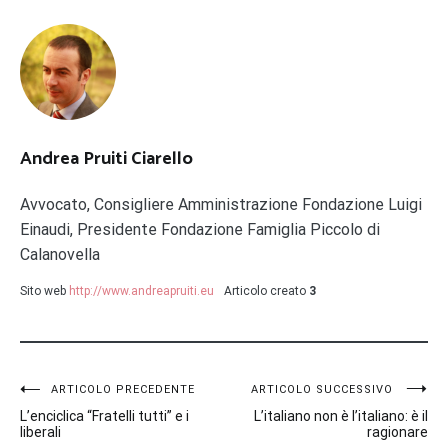
Andrea Pruiti Ciarello
Avvocato, Consigliere Amministrazione Fondazione Luigi
Einaudi, Presidente Fondazione Famiglia Piccolo di
Calanovella
Sito web
http://www.andreapruiti.eu
Articolo creato
3
Navigazione
ARTICOLO PRECEDENTE
ARTICOLO SUCCESSIVO
L’enciclica “Fratelli tutti” e i
L’italiano non è l’italiano: è il
articoli
liberali
ragionare