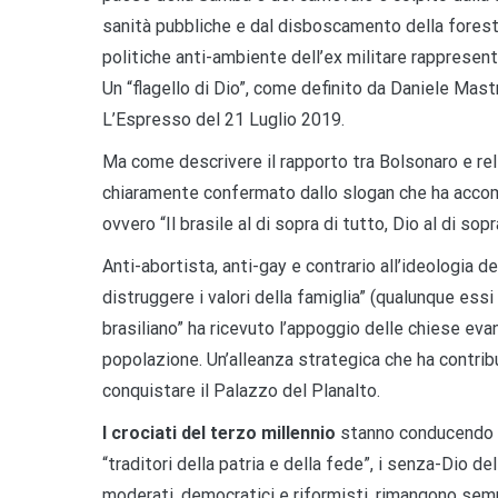
sanità pubbliche e dal disboscamento della forest
politiche anti-ambiente dell’ex militare rappresent
Un “flagello di Dio”, come definito da Daniele Mas
L’Espresso del 21 Luglio 2019.
Ma come descrivere il rapporto tra Bolsonaro e reli
chiaramente confermato dallo slogan che ha accomp
ovvero “Il brasile al di sopra di tutto, Dio al di sopra
Anti-abortista, anti-gay e contrario all’ideologia d
distruggere i valori della famiglia” (qualunque essi
brasiliano” ha ricevuto l’appoggio delle chiese eva
popolazione. Un’alleanza strategica che ha contribui
conquistare il Palazzo del Planalto.
I crociati del terzo millennio
stanno conducendo un
“traditori della patria e della fede”, i senza-Dio d
moderati, democratici e riformisti, rimangono semp