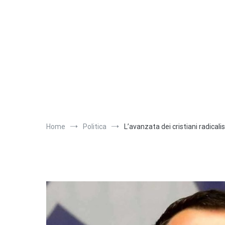
Salta
al
contenuto
Home
Politica
L’avanzata dei cristiani radicalist