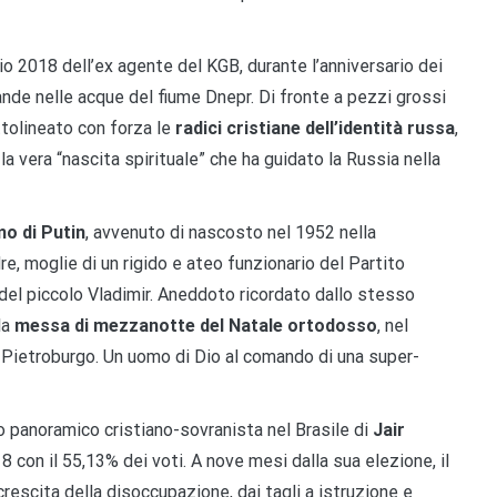
lio 2018 dell’ex agente del KGB, durante l’anniversario dei
ande nelle acque del fiume Dnepr. Di fronte a pezzi grossi
ttolineato con forza le
radici cristiane dell’identità russa
,
 vera “nascita spirituale” che ha guidato la Russia nella
o di Putin
, avvenuto di nascosto nel 1952 nella
e, moglie di un rigido e ateo funzionario del Partito
del piccolo Vladimir. Aneddoto ricordato dallo stesso
la
messa di mezzanotte del Natale ortodosso
, nel
n Pietroburgo. Un uomo di Dio al comando di una super-
ro panoramico cristiano-sovranista nel Brasile di
Jair
8 con il 55,13% dei voti. A nove mesi dalla sua elezione, il
rescita della disoccupazione, dai tagli a istruzione e