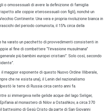
gli o omosessuali di avere la definizione di famiglia
rispetto alle coppie eterosessuali con figli), nonché un
l Vecchio Continente. Una vera e propria rivoluzione bianca in
rascichi del periodo comunista, il 15% circa della
e ha varato un pacchetto di provvedimenti consistenti in
coppie al fine di combattere “l’invasione musulmana”
 generale più bambini europei cristiani”. Solo così, secondo
cidente”.
il maggior esponente di questo Nuovo Ordine Illiberale,
pre che ne esista una), il Lenin del nazionalismo
lpestò le terre di Russia circa cento anni fa.
ntre si immergeva nelle gelide acque del lago Seliger,
’Epifania al monastero di Nilov a Ostashkov, a circa 370
 il battesimo di Gesù Cristo da parte di San Giovanni