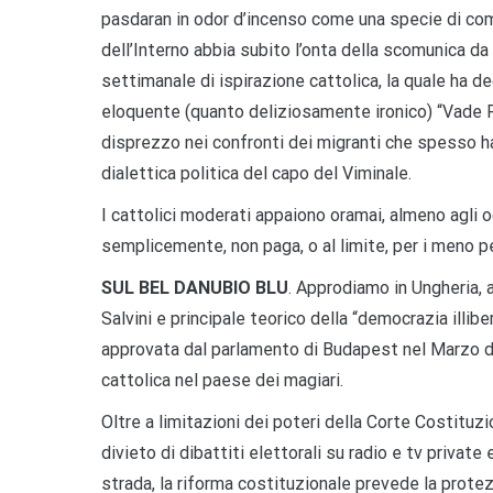
pasdaran in odor d’incenso come una specie di comu
dell’Interno abbia subito l’onta della scomunica d
settimanale di ispirazione cattolica, la quale ha d
eloquente (quanto deliziosamente ironico) “Vade Ret
disprezzo nei confronti dei migranti che spesso ha
dialettica politica del capo del Viminale.
I cattolici moderati appaiono oramai, almeno agli oc
semplicemente, non paga, o al limite, per i meno p
SUL BEL DANUBIO BLU
. Approdiamo in Ungheria, a
Salvini e principale teorico della “democrazia illib
approvata dal parlamento di Budapest nel Marzo del 
cattolica nel paese dei magiari.
Oltre a limitazioni dei poteri della Corte Costituzio
divieto di dibattiti elettorali su radio e tv privat
strada, la riforma costituzionale prevede la protez