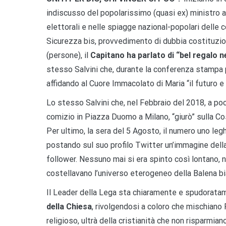
indiscusso del popolarissimo (quasi ex) ministro 
elettorali e nelle spiagge nazional-popolari delle 
Sicurezza bis, provvedimento di dubbia costituziona
(persone), il
Capitano ha parlato di “bel regalo 
stesso Salvini che, durante la conferenza stampa
affidando al Cuore Immacolato di Maria “il futuro e 
Lo stesso Salvini che, nel Febbraio del 2018, a poch
comizio in Piazza Duomo a Milano, “giurò” sulla C
Per ultimo, la sera del 5 Agosto, il numero uno le
postando sul suo profilo Twitter un’immagine dell
follower. Nessuno mai si era spinto così lontano,
costellavano l’universo eterogeneo della Balena bi
Il Leader della Lega sta chiaramente e spudorat
della Chiesa
, rivolgendosi a coloro che mischian
religioso, ultrà della cristianità che non risparm