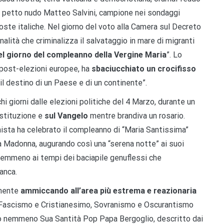
a petto nudo Matteo Salvini, campione nei sondaggi
coste italiche. Nel giorno del voto alla Camera sul Decreto
lità che criminalizza il salvataggio in mare di migranti
nel giorno del compleanno della Vergine Maria
”. Lo
 post-elezioni europee, ha
sbaciucchiato un crocifisso
il destino di un Paese e di un continente”.
i giorni dalle elezioni politiche del 4 Marzo, durante un
ostituzione e
sul Vangelo
mentre brandiva un rosario.
ghista ha celebrato il compleanno di “Maria Santissima”
a Madonna, augurando così una “serena notte” ai suoi
 nemmeno ai tempi dei baciapile genuflessi che
anca.
amente
ammiccando all’area più estrema e reazionaria
o Fascismo e Cristianesimo, Sovranismo e Oscurantismo
iano nemmeno Sua Santità Pop Papa Bergoglio, descritto dai