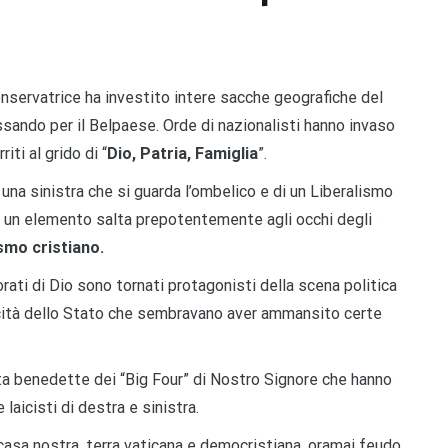
onservatrice ha investito intere sacche geografiche del
assando per il Belpaese. Orde di nazionalisti hanno invaso
ti al grido di “
Dio, Patria, Famiglia
”.
una sinistra che si guarda l’ombelico e di un Liberalismo
, un elemento salta prepotentemente agli occhi degli
ismo cristiano.
rati di Dio sono tornati protagonisti della scena politica
icità dello Stato che sembravano aver ammansito certe
sta benedette dei “Big Four” di Nostro Signore che hanno
 laicisti di destra e sinistra.
 casa nostra, terra vaticana e democristiana, oramai feudo