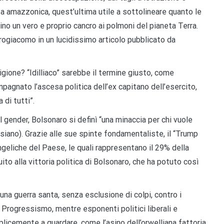
a amazzonica, quest’ultima utile a sottolineare quanto le
ino un vero e proprio cancro ai polmoni del pianeta Terra.
trogiacomo in un lucidissimo articolo pubblicato da
gione? “Idilliaco” sarebbe il termine giusto, come
agnato l’ascesa politica dell’ex capitano dell’esercito,
 di tutti”.
el gender, Bolsonaro si definì “una minaccia per chi vuole
 siano). Grazie alle sue spinte fondamentaliste, il “Trump
ngeliche del Paese, le quali rappresentano il 29% della
to alla vittoria politica di Bolsonaro, che ha potuto così
a guerra santa, senza esclusione di colpi, contro i
el Progressismo, mentre esponenti politici liberali e
licemente a guardare, come l’asino dell’orwelliana fattoria