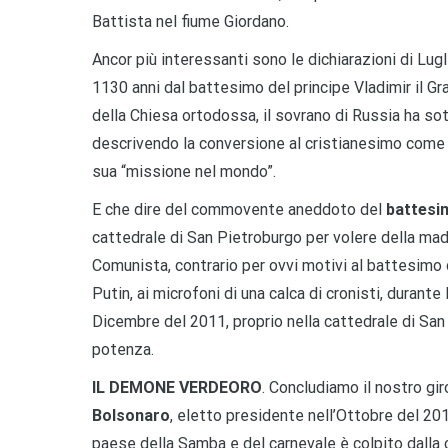
Battista nel fiume Giordano.
Ancor più interessanti sono le dichiarazioni di Lug
1130 anni dal battesimo del principe Vladimir il Gr
della Chiesa ortodossa, il sovrano di Russia ha so
descrivendo la conversione al cristianesimo come la
sua “missione nel mondo”.
E che dire del commovente aneddoto del
battesim
cattedrale di San Pietroburgo per volere della madr
Comunista, contrario per ovvi motivi al battesimo 
Putin, ai microfoni di una calca di cronisti, durante 
Dicembre del 2011, proprio nella cattedrale di Sa
potenza.
IL DEMONE VERDEORO
. Concludiamo il nostro gi
Bolsonaro
, eletto presidente nell’Ottobre del 201
paese della Samba e del carnevale è colpito dalla c