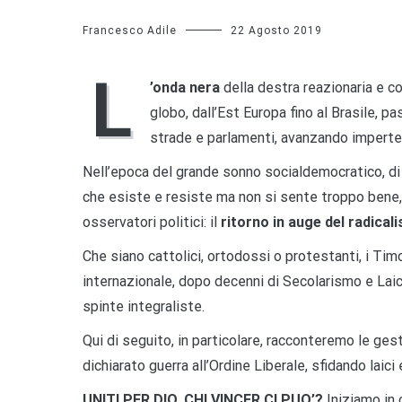
Francesco Adile
22 Agosto 2019
L
’onda nera
della destra reazionaria e c
globo, dall’Est Europa fino al Brasile, p
strade e parlamenti, avanzando imperterri
Nell’epoca del grande sonno socialdemocratico, di 
che esiste e resiste ma non si sente troppo bene
osservatori politici: il
ritorno in auge del radical
Che siano cattolici, ortodossi o protestanti, i Timo
internazionale, dopo decenni di Secolarismo e La
spinte integraliste.
Qui di seguito, in particolare, racconteremo le ge
dichiarato guerra all’Ordine Liberale, sfidando laici e
UNITI PER DIO, CHI VINCER CI PUO’?
Iniziamo in