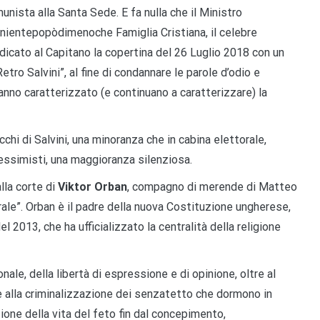
nista alla Santa Sede. E fa nulla che il Ministro
a nientepopòdimenoche Famiglia Cristiana, il celebre
edicato al Capitano la copertina del 26 Luglio 2018 con un
ro Salvini”, al fine di condannare le parole d’odio e
nno caratterizzato (e continuano a caratterizzare) la
chi di Salvini, una minoranza che in cabina elettorale,
essimisti, una maggioranza silenziosa.
lla corte di
Viktor Orban
, compagno di merende di Matteo
erale”. Orban è il padre della nuova Costituzione ungherese,
2013, che ha ufficializzato la centralità della religione
nale, della libertà di espressione e di opinione, oltre al
e e alla criminalizzazione dei senzatetto che dormono in
ione della vita del feto fin dal concepimento,