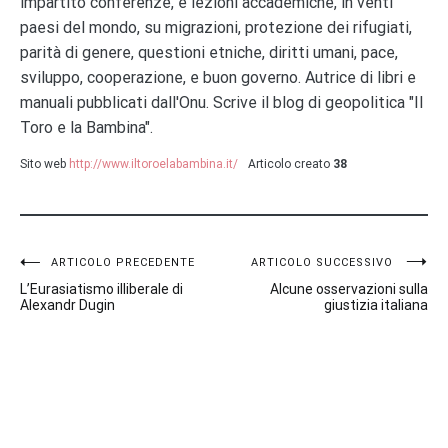
impartito conferenze, e lezioni accademiche, in venti
paesi del mondo, su migrazioni, protezione dei rifugiati,
parità di genere, questioni etniche, diritti umani, pace,
sviluppo, cooperazione, e buon governo. Autrice di libri e
manuali pubblicati dall'Onu. Scrive il blog di geopolitica "Il
Toro e la Bambina".
Sito web
http://www.iltoroelabambina.it/
Articolo creato
38
Navigazione
ARTICOLO PRECEDENTE
ARTICOLO SUCCESSIVO
L’Eurasiatismo illiberale di
Alcune osservazioni sulla
articoli
Alexandr Dugin
giustizia italiana