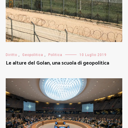
Diritto
,
Geopolitica
,
Politica
10 Luglio 2019
Le alture del Golan, una scuola di geopolitica