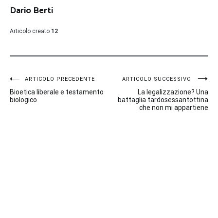
Dario Berti
Articolo creato
12
Navigazione
ARTICOLO PRECEDENTE
ARTICOLO SUCCESSIVO
Bioetica liberale e testamento
La legalizzazione? Una
articoli
biologico
battaglia tardosessantottina
che non mi appartiene