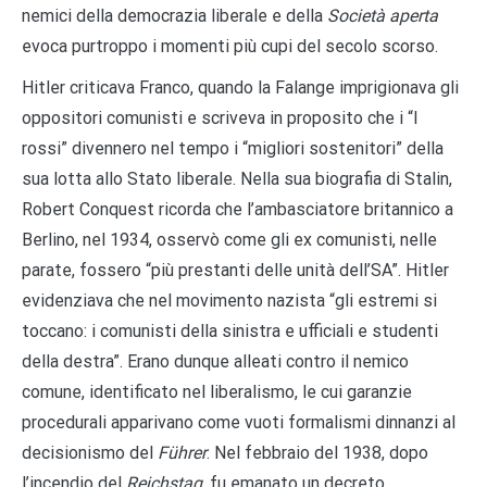
nemici della democrazia liberale e della
Società aperta
evoca purtroppo i momenti più cupi del secolo scorso.
Hitler criticava Franco, quando la Falange imprigionava gli
oppositori comunisti e scriveva in proposito che i “I
rossi” divennero nel tempo i “migliori sostenitori” della
sua lotta allo Stato liberale. Nella sua biografia di Stalin,
Robert Conquest ricorda che l’ambasciatore britannico a
Berlino, nel 1934, osservò come gli ex comunisti, nelle
parate, fossero “più prestanti delle unità dell’SA”. Hitler
evidenziava che nel movimento nazista “gli estremi si
toccano: i comunisti della sinistra e ufficiali e studenti
della destra”. Erano dunque alleati contro il nemico
comune, identificato nel liberalismo, le cui garanzie
procedurali apparivano come vuoti formalismi dinnanzi al
decisionismo del
Führer
. Nel febbraio del 1938, dopo
l’incendio del
Reichstag
, fu emanato un decreto