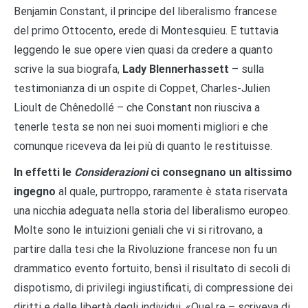
Benjamin Constant, il principe del liberalismo francese
del primo Ottocento, erede di Montesquieu. E tuttavia
leggendo le sue opere vien quasi da credere a quanto
scrive la sua biografa,
Lady Blennerhassett
– sulla
testimonianza di un ospite di Coppet, Charles-Julien
Lioult de Chênedollé – che Constant non riusciva a
tenerle testa se non nei suoi momenti migliori e che
comunque riceveva da lei più di quanto le restituisse.
In effetti le
Considerazioni
ci consegnano un altissimo
ingegno
al quale, purtroppo, raramente è stata riservata
una nicchia adeguata nella storia del liberalismo europeo.
Molte sono le intuizioni geniali che vi si ritrovano, a
partire dalla tesi che la Rivoluzione francese non fu un
drammatico evento fortuito, bensì il risultato di secoli di
dispotismo, di privilegi ingiustificati, di compressione dei
diritti e delle libertà degli individui. «Quel re – scriveva di