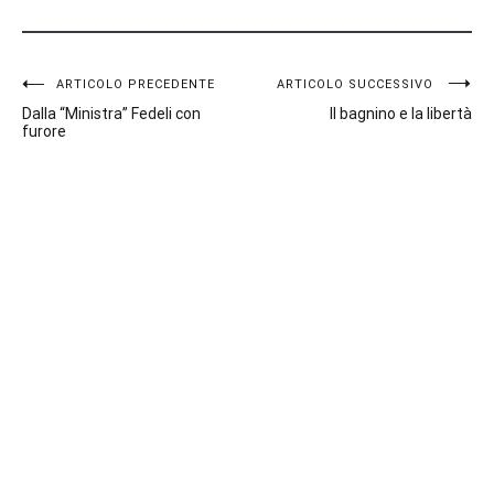
Navigazione
ARTICOLO PRECEDENTE
ARTICOLO SUCCESSIVO
Dalla “Ministra” Fedeli con
Il bagnino e la libertà
articoli
furore