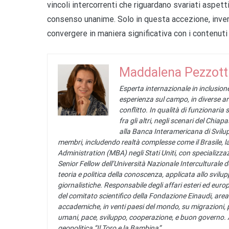
vincoli intercorrenti che riguardano svariati aspe
consenso unanime. Solo in questa accezione, invero,
convergere in maniera significativa con i contenuti 
Maddalena Pezzott
Esperta internazionale in inclusione
esperienza sul campo, in diverse ar
conflitto. In qualità di funzionaria 
fra gli altri, negli scenari del Chia
alla Banca Interamericana di Svilup
membri, includendo realtà complesse come il Brasile, 
Administration (MBA) negli Stati Uniti, con speciali
Senior Fellow dell’Università Nazionale Interculturale d
teoria e politica della conoscenza, applicata allo svilu
giornalistiche. Responsabile degli affari esteri ed europ
del comitato scientifico della Fondazione Einaudi, area 
accademiche, in venti paesi del mondo, su migrazioni, pro
umani, pace, sviluppo, cooperazione, e buon governo. Autr
geopolitica “Il Toro e la Bambina”.