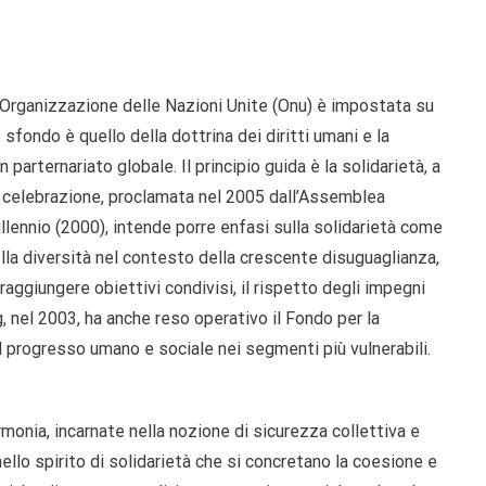
l’Organizzazione delle Nazioni Unite (Onu) è impostata su
 sfondo è quello della dottrina dei diritti umani e la
arternariato globale. Il principio guida è la solidarietà, a
a celebrazione, proclamata nel 2005 dall’Assemblea
illennio (2000), intende porre enfasi sulla solidarietà come
 nella diversità nel contesto della crescente disuguaglianza,
 raggiungere obiettivi condivisi, il rispetto degli impegni
Ag, nel 2003, ha anche reso operativo il Fondo per la
l progresso umano e sociale nei segmenti più vulnerabili.
rmonia, incarnate nella nozione di sicurezza collettiva e
nello spirito di solidarietà che si concretano la coesione e