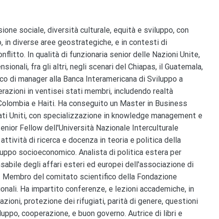
sione sociale, diversità culturale, equità e sviluppo, con
 in diverse aree geostrategiche, e in contesti di
flitto. In qualità di funzionaria senior delle Nazioni Unite,
sionali, fra gli altri, negli scenari del Chiapas, il Guatemala,
arico di manager alla Banca Interamericana di Sviluppo a
azioni in ventisei stati membri, includendo realtà
 Colombia e Haiti. Ha conseguito un Master in Business
ati Uniti, con specializzazione in knowledge management e
ior Fellow dell'Università Nazionale Interculturale
ttività di ricerca e docenza in teoria e politica della
luppo socioeconomico. Analista di politica estera per
abile degli affari esteri ed europei dell'associazione di
ni. Membro del comitato scientifico della Fondazione
zionali. Ha impartito conferenze, e lezioni accademiche, in
zioni, protezione dei rifugiati, parità di genere, questioni
iluppo, cooperazione, e buon governo. Autrice di libri e