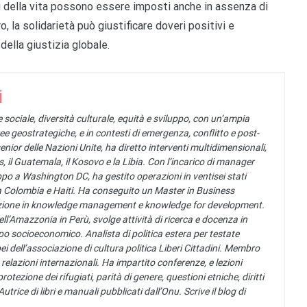
tti della vita possono essere imposti anche in assenza di
 la solidarietà può giustificare doveri positivi e
della giustizia globale.
i
 sociale, diversità culturale, equità e sviluppo, con un’ampia
ee geostrategiche, e in contesti di emergenza, conflitto e post-
senior delle Nazioni Unite, ha diretto interventi multidimensionali,
pas, il Guatemala, il Kosovo e la Libia. Con l’incarico di manager
po a Washington DC, ha gestito operazioni in ventisei stati
la Colombia e Haiti. Ha conseguito un Master in Business
zzazione in knowledge management e knowledge for development.
ell’Amazzonia in Perù, svolge attività di ricerca e docenza in
ppo socioeconomico. Analista di politica estera per testate
ei dell’associazione di cultura politica Liberi Cittadini. Membro
relazioni internazionali. Ha impartito conferenze, e lezioni
tezione dei rifugiati, parità di genere, questioni etniche, diritti
ice di libri e manuali pubblicati dall’Onu. Scrive il blog di