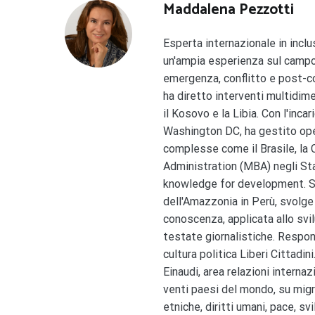
Maddalena Pezzotti
Esperta internazionale in inclu
un'ampia esperienza sul campo,
emergenza, conflitto e post-con
ha diretto interventi multidimen
il Kosovo e la Libia. Con l'inc
Washington DC, ha gestito oper
complesse come il Brasile, la
Administration (MBA) negli St
knowledge for development. Sen
dell'Amazzonia in Perù, svolge a
conoscenza, applicata allo svi
testate giornalistiche. Respons
cultura politica Liberi Cittadi
Einaudi, area relazioni interna
venti paesi del mondo, su migra
etniche, diritti umani, pace, sv