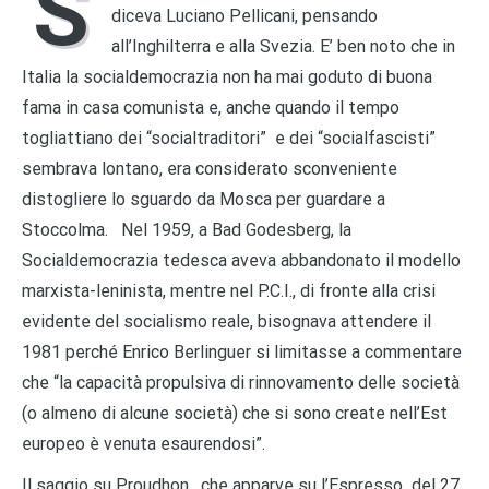
S
diceva Luciano Pellicani, pensando
all’Inghilterra e alla Svezia. E’ ben noto che in
Italia la socialdemocrazia non ha mai goduto di buona
fama in casa comunista e, anche quando il tempo
togliattiano dei “socialtraditori” e dei “socialfascisti”
sembrava lontano, era considerato sconveniente
distogliere lo sguardo da Mosca per guardare a
Stoccolma. Nel 1959, a Bad Godesberg, la
Socialdemocrazia tedesca aveva abbandonato il modello
marxista-leninista, mentre nel P.C.I., di fronte alla crisi
evidente del socialismo reale, bisognava attendere il
1981 perché Enrico Berlinguer si limitasse a commentare
che “la capacità propulsiva di rinnovamento delle società
(o almeno di alcune società) che si sono create nell’Est
europeo è venuta esaurendosi”.
Il saggio su Proudhon , che apparve su l’Espresso del 27