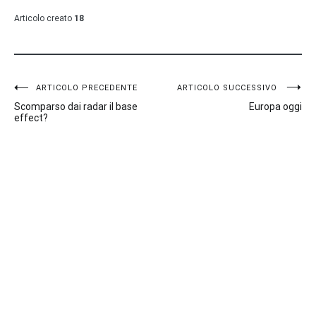
Articolo creato
18
Navigazione
ARTICOLO PRECEDENTE
ARTICOLO SUCCESSIVO
Scomparso dai radar il base
Europa oggi
articoli
effect?