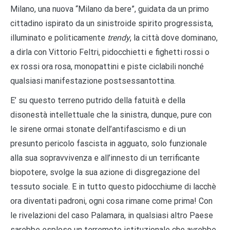
Milano, una nuova “Milano da bere”, guidata da un primo
cittadino ispirato da un sinistroide spirito progressista,
illuminato e politicamente
trendy
, la città dove dominano,
a dirla con Vittorio Feltri, pidocchietti e fighetti rossi o
ex rossi ora rosa, monopattini e piste ciclabili nonché
qualsiasi manifestazione postsessantottina.
E’ su questo terreno putrido della fatuità e della
disonestà intellettuale che la sinistra, dunque, pure con
le sirene ormai stonate dell’antifascismo e di un
presunto pericolo fascista in agguato, solo funzionale
alla sua sopravvivenza e all’innesto di un terrificante
biopotere, svolge la sua azione di disgregazione del
tessuto sociale. E in tutto questo pidocchiume di lacchè
ora diventati padroni, ogni cosa rimane come prima! Con
le rivelazioni del caso Palamara, in qualsiasi altro Paese
sarebbe esploso un terremoto istituzionale che avrebbe