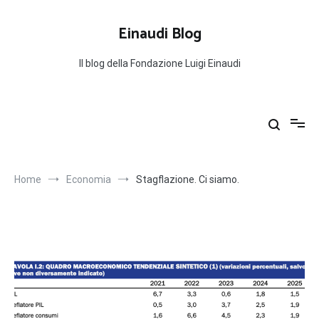
Salta
al
Einaudi Blog
contenuto
Il blog della Fondazione Luigi Einaudi
Home
Economia
Stagflazione. Ci siamo.