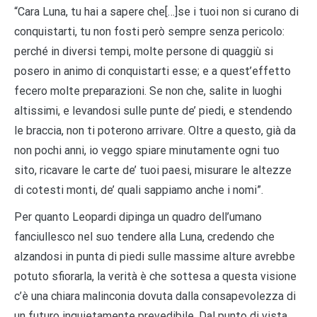
“Cara Luna, tu hai a sapere che[…]se i tuoi non si curano di
conquistarti, tu non fosti però sempre senza pericolo:
perché in diversi tempi, molte persone di quaggiù si
posero in animo di conquistarti esse; e a quest’effetto
fecero molte preparazioni. Se non che, salite in luoghi
altissimi, e levandosi sulle punte de’ piedi, e stendendo
le braccia, non ti poterono arrivare. Oltre a questo, già da
non pochi anni, io veggo spiare minutamente ogni tuo
sito, ricavare le carte de’ tuoi paesi, misurare le altezze
di cotesti monti, de’ quali sappiamo anche i nomi”.
Per quanto Leopardi dipinga un quadro dell’umano
fanciullesco nel suo tendere alla Luna, credendo che
alzandosi in punta di piedi sulle massime alture avrebbe
potuto sfiorarla, la verità è che sottesa a questa visione
c’è una chiara malinconia dovuta dalla consapevolezza di
un futuro inquietamente prevedibile. Dal punto di vista