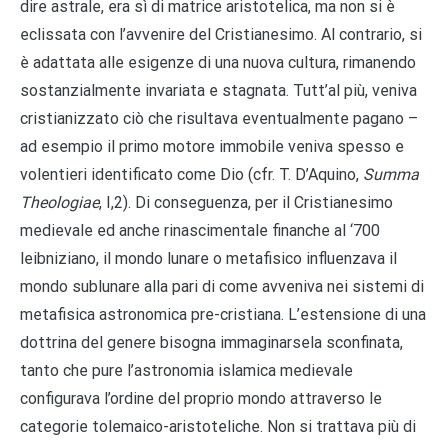
dire astrale, era sì di matrice aristotelica, ma non si è
eclissata con l’avvenire del Cristianesimo. Al contrario, si
è adattata alle esigenze di una nuova cultura, rimanendo
sostanzialmente invariata e stagnata. Tutt’al più, veniva
cristianizzato ciò che risultava eventualmente pagano –
ad esempio il primo motore immobile veniva spesso e
volentieri identificato come Dio (cfr. T. D’Aquino,
Summa
Theologiae
, I,2). Di conseguenza, per il Cristianesimo
medievale ed anche rinascimentale finanche al ‘700
leibniziano, il mondo lunare o metafisico influenzava il
mondo sublunare alla pari di come avveniva nei sistemi di
metafisica astronomica pre-cristiana. L’estensione di una
dottrina del genere bisogna immaginarsela sconfinata,
tanto che pure l’astronomia islamica medievale
configurava l’ordine del proprio mondo attraverso le
categorie tolemaico-aristoteliche. Non si trattava più di