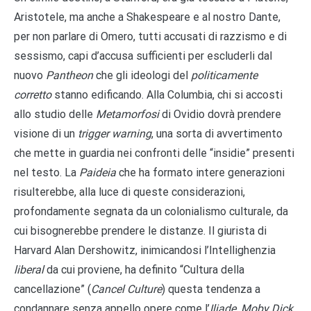
Aristotele, ma anche a Shakespeare e al nostro Dante,
per non parlare di Omero, tutti accusati di razzismo e di
sessismo, capi d’accusa sufficienti per escluderli dal
nuovo
Pantheon
che gli ideologi del
politicamente
corretto
stanno edificando. Alla Columbia, chi si accosti
allo studio delle
Metamorfosi
di Ovidio dovrà prendere
visione di un
trigger warning
, una sorta di avvertimento
che mette in guardia nei confronti delle “insidie” presenti
nel testo. La
Paideia
che ha formato intere generazioni
risulterebbe, alla luce di queste considerazioni,
profondamente segnata da un colonialismo culturale, da
cui bisognerebbe prendere le distanze. Il giurista di
Harvard Alan Dershowitz, inimicandosi l’Intellighenzia
liberal
da cui proviene, ha definito “Cultura della
cancellazione” (
Cancel Culture
) questa tendenza a
condannare senza appello opere come l’
Iliade
,
Moby Dick