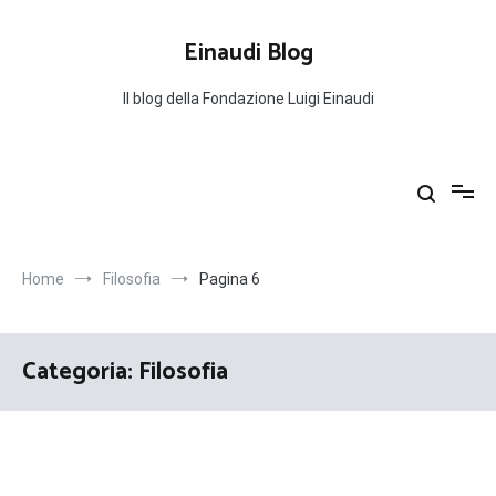
Salta
al
Einaudi Blog
contenuto
Il blog della Fondazione Luigi Einaudi
Home
Filosofia
Pagina 6
Categoria:
Filosofia